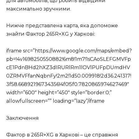
для автомобілів, що робить відвідини
максимально зручними.
Нижче представлена карта, яка допоможе
знайти Фактор 265R+XG у Харкові:
iframe src=”https://www.google.com/maps/embed?
pb=!4v1698250550882!6m8!1m7!1sCAoSLEFGMVFp
cE1PdnBHd2hXZ3dIRURlRm1lOVlPUFpDUmdHV
0ZRMVFfanNqbnFy!2m2!1d50.009918!2d36.241317!
3f58.66892196734356!4f0!5f0.7820865974627469″
width=”600″ height=”450″ style=”border:0;”
allowfullscreen=”” loading=”lazy”/iframe
Заключення
Фактор в 265R+XG в Харкові – це справжня