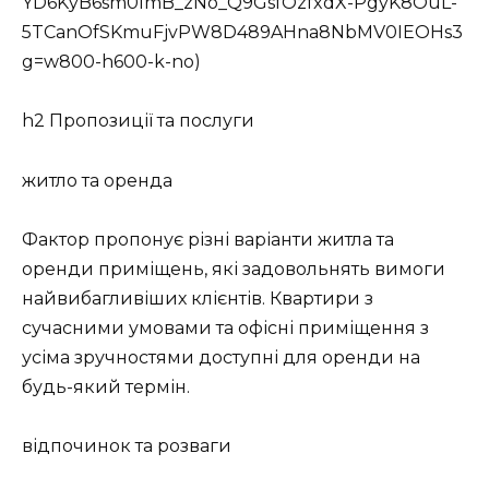
YD6KyB6sm0lmB_zNo_Q9GsfOzfxdX-PgyK8OuL-
5TCanOfSKmuFjvPW8D489AHna8NbMV0IEOHs3
g=w800-h600-k-no)
h2 Пропозиції та послуги
житло та оренда
Фактор пропонує різні варіанти житла та
оренди приміщень, які задовольнять вимоги
найвибагливіших клієнтів. Квартири з
сучасними умовами та офісні приміщення з
усіма зручностями доступні для оренди на
будь-який термін.
відпочинок та розваги