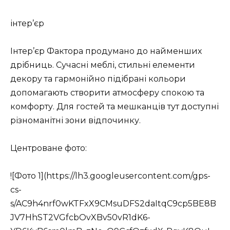
інтер’єр
Інтер’єр Фактора продумано до найменших
дрібниць. Сучасні меблі, стильні елементи
декору та гармонійно підібрані кольори
допомагають створити атмосферу спокою та
комфорту. Для гостей та мешканців тут доступні
різноманітні зони відпочинку.
Центроване фото:
![Фото 1](https://lh3.googleusercontent.com/gps-
cs-
s/AC9h4nrf0wKTFxX9CMsuDFS2daItqC9cp5BE8B
JV7HhST2VGfcbOvXBv50vR1dK6-