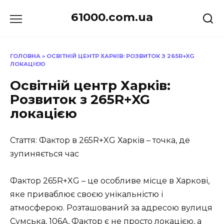
Перейти
61000.com.ua
до
вмісту
ГОЛОВНА
»
ОСВІТНІЙ ЦЕНТР ХАРКІВ: РОЗВИТОК З 265R+XG
ЛОКАЦІЄЮ
Освітній центр Харків:
Розвиток з 265R+XG
локацією
Стаття: Фактор в 265R+XG Харків – точка, де
зупиняється час
Фактор 265R+XG – це особливе місце в Харкові,
яке приваблює своєю унікальністю і
атмосферою. Розташований за адресою вулиця
Сумська, 106А, Фактор є не просто локацією, а