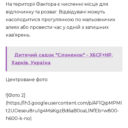
На території Фактора є численні місця для
відпочинку та розваг. Відвідувачі можуть
насолодитися прогулянкою по мальовничих
алеях або провести час у одній з затишних
кав’ярень.
Дитячий садок "Слоненок" - X6CF+HP,
Харків, Україна
Центроване фото:
![Фото 2]
(https://lh3.googleusercontent.com/p/AF1QipMPMI
t2UOeseu8ru1g4MsiKgzBd6aB0oaLlNfEb=w800-
h600-k-no)