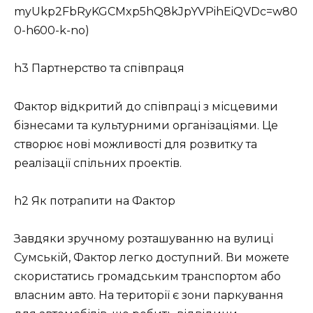
myUkp2FbRyKGCMxp5hQ8kJpYVPihEiQVDc=w80
0-h600-k-no)
h3 Партнерство та співпраця
Фактор відкритий до співпраці з місцевими
бізнесами та культурними організаціями. Це
створює нові можливості для розвитку та
реалізації спільних проектів.
h2 Як потрапити на Фактор
Завдяки зручному розташуванню на вулиці
Сумській, Фактор легко доступний. Ви можете
скористатись громадським транспортом або
власним авто. На території є зони паркування