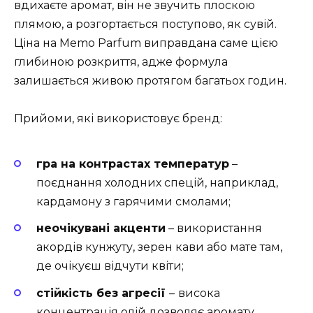
вдихаєте аромат, він не звучить плоскою
плямою, а розгортається поступово, як сувій.
Ціна на Memo Parfum виправдана саме цією
глибиною розкриття, адже формула
залишається живою протягом багатьох годин.
Прийоми, які використовує бренд:
гра на контрастах температур
–
поєднання холодних спецій, наприклад,
кардамону з гарячими смолами;
неочікувані акценти
– використання
акордів кунжуту, зерен кави або мате там,
де очікуєш відчути квіти;
стійкість без агресії
–
висока
концентрація олій дозволяє аромату