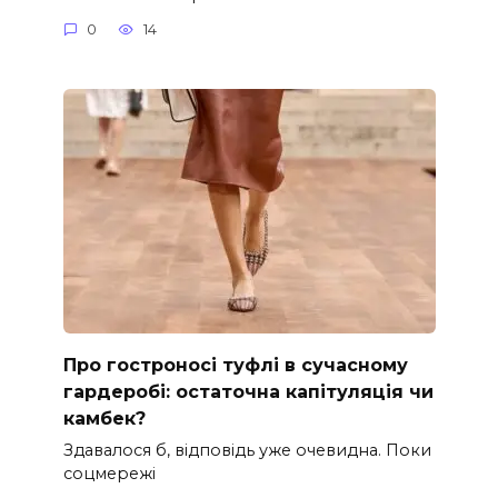
0
14
Про гостроносі туфлі в сучасному
гардеробі: остаточна капітуляція чи
камбек?
Здавалося б, відповідь уже очевидна. Поки
соцмережі