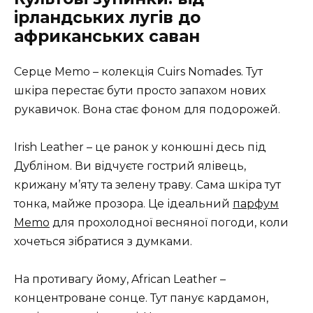
ірландських лугів до
африканських саван
Серце Memo – колекція Cuirs Nomades. Тут
шкіра перестає бути просто запахом нових
рукавичок. Вона стає фоном для подорожей.
Irish Leather – це ранок у конюшні десь під
Дубліном. Ви відчуєте гострий ялівець,
крижану м’яту та зелену траву. Сама шкіра тут
тонка, майже прозора. Це ідеальний
парфум
Memo
для прохолодної весняної погоди, коли
хочеться зібратися з думками.
На противагу йому, African Leather –
концентроване сонце. Тут панує кардамон,