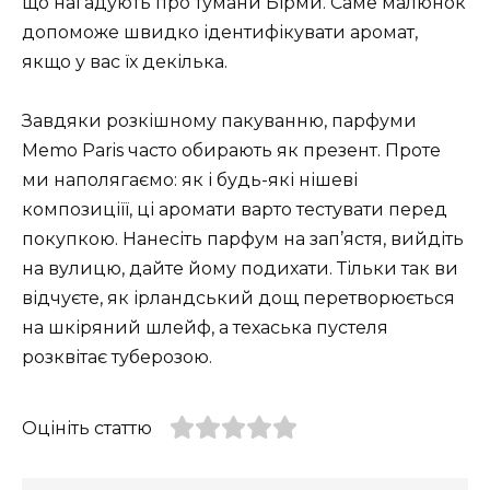
що нагадують про тумани Бірми. Саме малюнок
допоможе швидко ідентифікувати аромат,
якщо у вас їх декілька.
Завдяки розкішному пакуванню, парфуми
Memo Paris часто обирають як презент. Проте
ми наполягаємо: як і будь-які нішеві
композиціїї, ці аромати варто тестувати перед
покупкою. Нанесіть парфум на зап’ястя, вийдіть
на вулицю, дайте йому подихати. Тільки так ви
відчуєте, як ірландський дощ перетворюється
на шкіряний шлейф, а техаська пустеля
розквітає туберозою.
Оцініть статтю