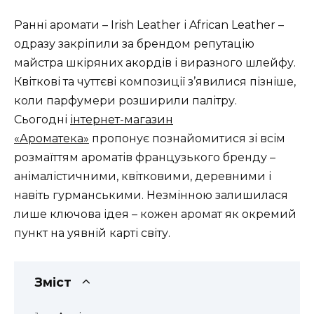
Ранні аромати – Irish Leather і African Leather –
одразу закріпили за брендом репутацію
майстра шкіряних акордів і виразного шлейфу.
Квіткові та чуттєві композиції з’явилися пізніше,
коли парфумери розширили палітру.
Сьогодні
інтернет-магазин
«Ароматека»
пропонує познайомитися зі всім
розмаїттям ароматів французького бренду –
анімалістичними, квітковими, деревними і
навіть гурманськими. Незмінною залишилася
лише ключова ідея – кожен аромат як окремий
пункт на уявній карті світу.
Зміст