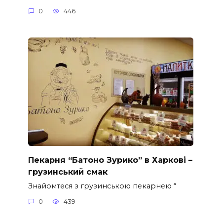
0
446
Пекарня “Батоно Зурико” в Харкові –
грузинський смак
Знайомтеся з грузинською пекарнею “
0
439