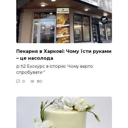
Пекарня в Харкові: Чому їсти руками
– це насолода
p h2 Екскурс в історію: Чому варто
спробувати “
0
80