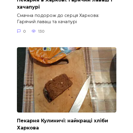
хачапурі
Смачна подорож до серця Харкова:
Гарячий лаваш та хачапурі
0
130
Пекарня Кулиничі: найкращі хліби
Харкова