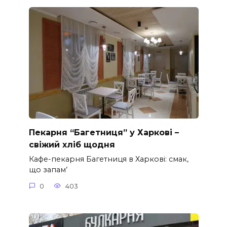
Пекарня “Багетниця” у Харкові –
свіжий хліб щодня
Кафе-пекарня Багетниця в Харкові: смак,
що запам’
0
403