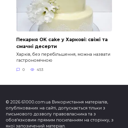
Пекарня OK cake у Харкові: свіжі та
смачні десерти
Харків, без перебільшення, можна назвати
гастрономічною
0
453
© 2026 61000.com.ua Використання матеріалів,
опублікованих на сайті, допускається тільки з
письмового дозволу правовласника та з
обов'язковим прямим посиланням на сторінку, з
якої запозичений матеріал.