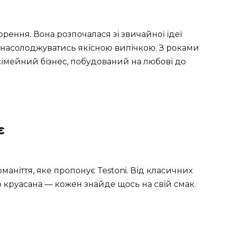
орення. Вона розпочалася зі звичайної ідеї
г насолоджуватись якісною випічкою. З роками
сімейний бізнес, побудований на любові до
є
ніття, яке пропонує Testoni. Від класичних
круасана — кожен знайде щось на свій смак.