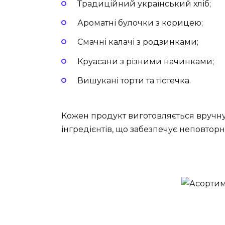
Традиційний український хліб;
Ароматні булочки з корицею;
Смачні калачі з родзинками;
Круасани з різними начинками;
Вишукані торти та тістечка.
Кожен продукт виготовляється вручн
інгредієнтів, що забезпечує неповторн