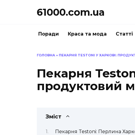
Перейти
61000.com.ua
до
вмісту
Поради
Краса та мода
Статті
ГОЛОВНА
»
ПЕКАРНЯ TESTONI У ХАРКОВІ: ПРОДУ
Пекарня Testoni
продуктовий м
Зміст
Пекарня Testoni: Перлина Харк