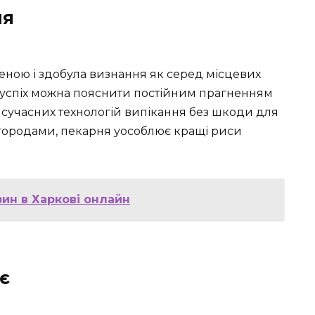
ня
еною і здобула визнання як серед місцевих
 Її успіх можна пояснити постійним прагненням
сучасних технологій випікання без шкоди для
городами, пекарня уособлює кращі риси
ин в Харкові онлайн
є