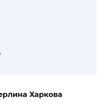
в
Перлина Харкова