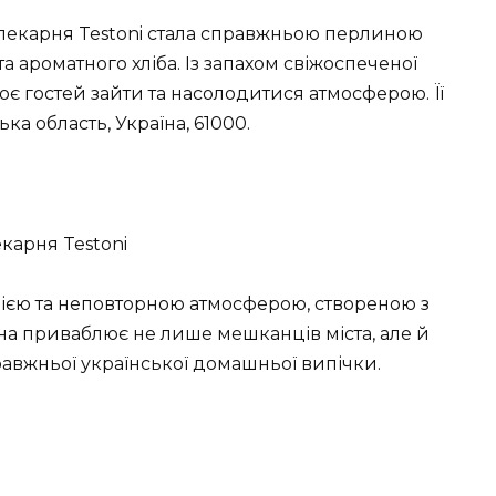
 пекарня Testoni стала справжньою перлиною
та ароматного хліба. Із запахом свіжоспеченої
ює гостей зайти та насолодитися атмосферою. Її
ка область, Україна, 61000.
цією та неповторною атмосферою, створеною з
на приваблює не лише мешканців міста, але й
правжньої української домашньої випічки.