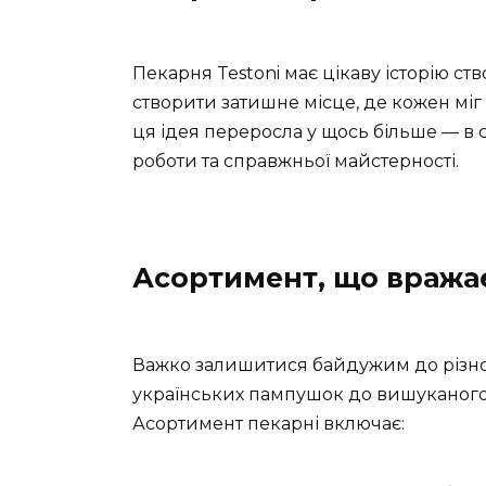
Пекарня Testoni має цікаву історію ств
створити затишне місце, де кожен мі
ця ідея переросла у щось більше — в 
роботи та справжньої майстерності.
Асортимент, що вража
Важко залишитися байдужим до різнома
українських пампушок до вишуканого 
Асортимент пекарні включає: