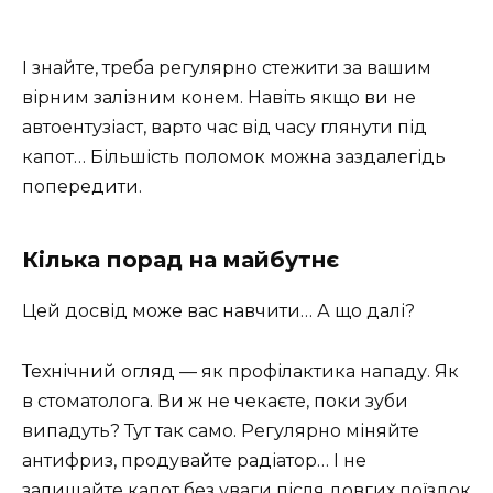
І знайте, треба регулярно стежити за вашим
вірним залізним конем. Навіть якщо ви не
автоентузіаст, варто час від часу глянути під
капот… Більшість поломок можна заздалегідь
попередити.
Кілька порад на майбутнє
Цей досвід може вас навчити… А що далі?
Технічний огляд — як профілактика нападу. Як
в стоматолога. Ви ж не чекаєте, поки зуби
випадуть? Тут так само. Регулярно міняйте
антифриз, продувайте радіатор… І не
залишайте капот без уваги після довгих поїздок