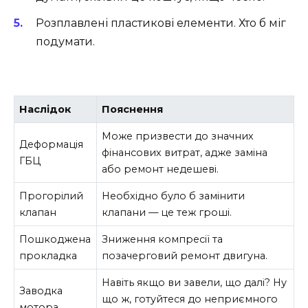
Розплавлені пластикові елементи. Хто б міг
подумати.
Наслідок
Пояснення
Може призвести до значних
Деформація
фінансових витрат, адже заміна
ГБЦ
або ремонт недешеві.
Прогорілий
Необхідно було б замінити
клапан
клапани — це теж гроші.
Пошкоджена
Зниження компресії та
прокладка
позачерговий ремонт двигуна.
Навіть якщо ви завели, що далі? Ну
Заводка
що ж, готуйтеся до неприємного
мотора