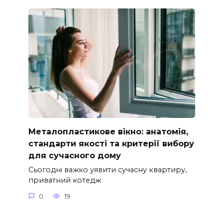
Металопластикове вікно: анатомія,
стандарти якості та критерії вибору
для сучасного дому
Сьогодні важко уявити сучасну квартиру,
приватний котедж
0
19