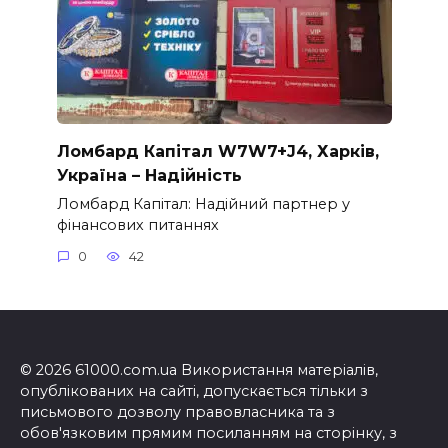
Ломбард Капітал W7W7+J4, Харків,
Україна – Надійність
Ломбард Капітал: Надійний партнер у
фінансових питаннях
0
42
© 2026 61000.com.ua Використання матеріалів,
опублікованих на сайті, допускається тільки з
письмового дозволу правовласника та з
обов'язковим прямим посиланням на сторінку, з