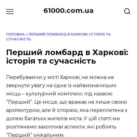
Перейти
61000.com.ua
до
вмісту
ГОЛОВНА
»
ПЕРШИЙ ЛОМБАРД В ХАРКОВІ: ІСТОРІЯ ТА
СУЧАСНІСТЬ
Перший ломбард в Харкові:
історія та сучасність
Перебуваючи у місті Харкові, не можна не
звернути увагу на одне із найвизначніших
місць – культурний комплекс під назвою
“Перший”. Це місце, що вражає не лише своєю
архітектурою, але й історією, яка переплетена з
долею багатьох жителів міста. У цій статті ми
розглянемо захопливі аспекти, які роблять
“Перший” унікальним.