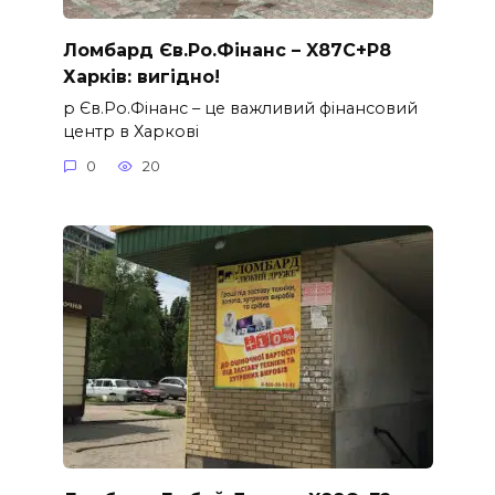
Ломбард Єв.Ро.Фінанс – X87C+P8
Харків: вигідно!
p Єв.Ро.Фінанс – це важливий фінансовий
центр в Харкові
0
20