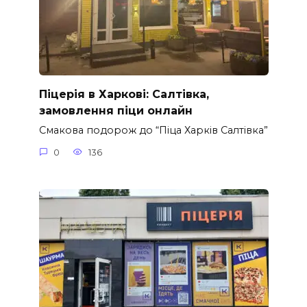
Піцерія в Харкові: Салтівка,
замовлення піци онлайн
Смакова подорож до “Піца Харків Салтівка”
0
136