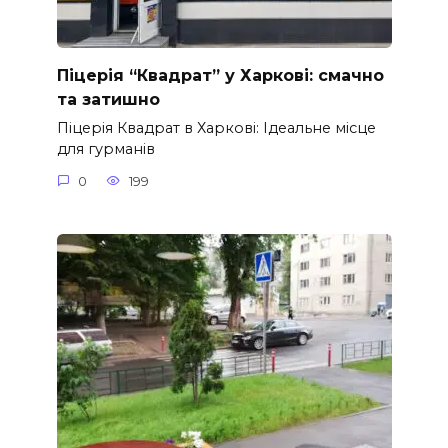
Піцерія “Квадрат” у Харкові: смачно
та затишно
Піцерія Квадрат в Харкові: Ідеальне місце
для гурманів
0
199