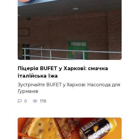
Піцерія BUFET у Харкові: смачна
італійська їжа
Зустрічайте BUFET у Харкові: Насолода для
Гурманів
0
178