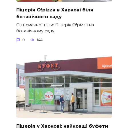
Піцерія O!pizza в Харкові біля
ботанічного саду
Світ смачної піци: Піцерія O!pizza на
ботанічному саду
0
144
Піцерія у Харкові: найкращі буфети