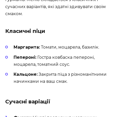
сучасних варіантів, які здатні здивувати своїм
смаком.
Класичні піци
Маргарита:
Томати, моцарела, базилік.
Пепероні:
Гостра ковбаска пепероні,
моцарела, томатний соус.
Кальцоне:
Закрита піца з різноманітними
начинками на ваш смак.
Сучасні варіації