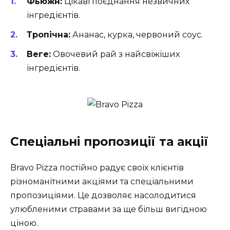
Фьюжн:
Цікаві поєднання незвичних
інгредієнтів.
Тропічна:
Ананас, курка, червоний соус.
Веге:
Овочевий рай з найсвіжіших
інгредієнтів.
Спеціальні пропозиції та акції
Bravo Pizza постійно радує своїх клієнтів
різноманітними акціями та спеціальними
пропозиціями. Це дозволяє насолодитися
улюбленими стравами за ще більш вигідною
ціною.