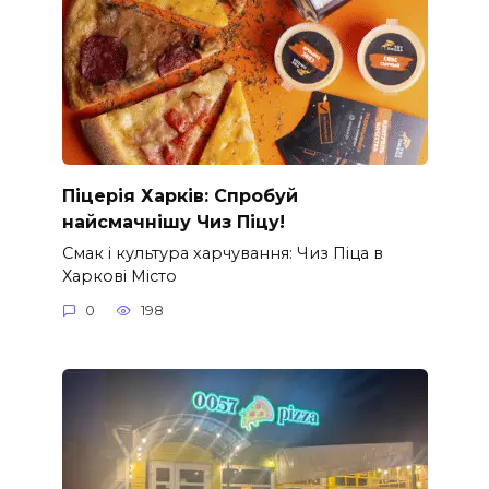
Піцерія Харків: Спробуй
найсмачнішу Чиз Піцу!
Смак і культура харчування: Чиз Піца в
Харкові Місто
0
198