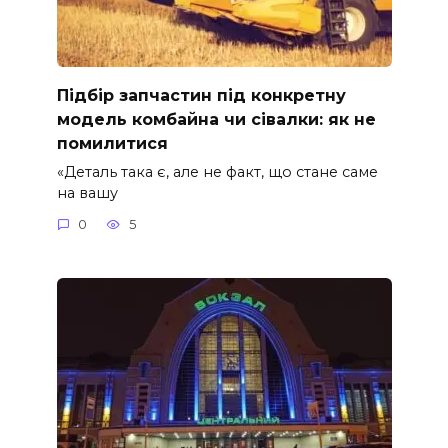
Підбір запчастин під конкретну
модель комбайна чи сівалки: як не
помилитися
«Деталь така є, але не факт, що стане саме
на вашу
0
5