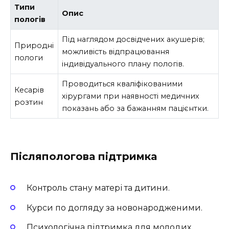
Типи
Опис
пологів
Під наглядом досвідчених акушерів;
Природні
можливість відпрацювання
пологи
індивідуального плану пологів.
Проводиться кваліфікованими
Кесарів
хірургами при наявності медичних
розтин
показань або за бажанням пацієнтки.
Післяпологова підтримка
Контроль стану матері та дитини.
Курси по догляду за новонародженими.
Психологічна підтримка для молодих