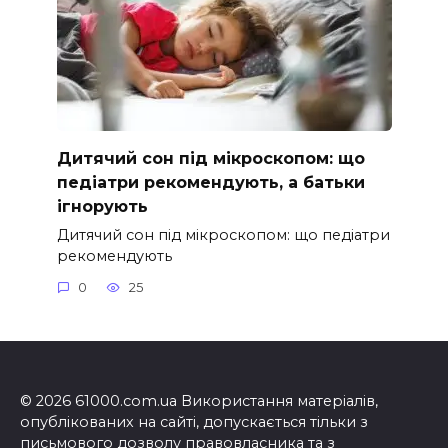
Дитячий сон під мікроскопом: що
педіатри рекомендують, а батьки
ігнорують
Дитячий сон під мікроскопом: що педіатри
рекомендують
0
25
© 2026 61000.com.ua Використання матеріалів,
опублікованих на сайті, допускається тільки з
письмового дозволу правовласника та з