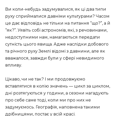
Ви коли-небудь задумувалися, як ці два типи
руху сприймалися давніми культурами? Часом
це дає відповідь не тільки на питання “що?”, а й
“як?”. Уявіть собі астрономів, які, з речовинами,
недоступними нам, намагаються передати
сутність цього явища. Адже наслідки добового
та річного руху Землі відомі з давнини, але як
вважалося, завжди були у сфері невидимого
впливу.
Цікаво, чи не так? І ми продовжуємо
вставлятися в колію значень — цикл за циклом,
дні розтягуються у години, а сезони нагадують
про себе саме тоді, коли ми про них не
задумуємось. Географія, наповнена такими
дрібницями, постає у всій красі.