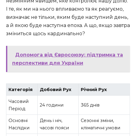
незмінним явищем, яке контролює нашу долю.
І те, як ми на нього впливаємо та як реагуємо,
визначає не тільки, яким буде наступний день,
а й якою буде наступна епоха. А що, якщо завтра
зміниться щось кардинально?
Допомога від Євросоюзу: підтримка та
перспективи для України
Категорія
Добовий Рух
Річний Рух
Часовий
24 години
365 днів
Період
Основні
День і ніч,
Сезонні зміни,
Наслідки
часові пояси
кліматичні умови