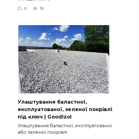
0
19
Улаштування баластної,
експлуатованої, зеленої покрівлі
під ключ | GoodIzol
Улаштування баластної, експлуатованої
або зеленої покрівлі