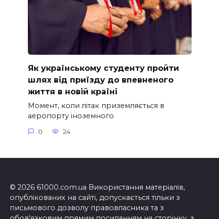
Як українському студенту пройти
шлях від приїзду до впевненого
життя в новій країні
Момент, коли літак приземляється в
аеропорту іноземного
0
24
© 2026 61000.com.ua Використання матеріалів,
опублікованих на сайті, допускається тільки з
письмового дозволу правовласника та з
обов'язковим прямим посиланням на сторінку, з