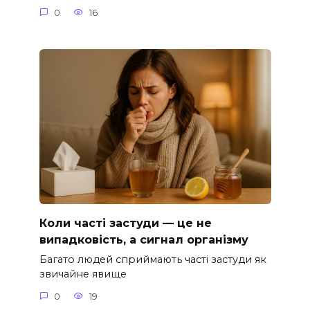
0
16
Коли часті застуди — це не
випадковість, а сигнал організму
Багато людей сприймають часті застуди як
звичайне явище
0
19