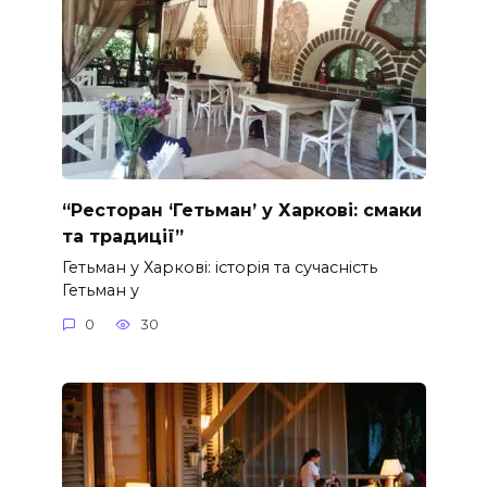
“Ресторан ‘Гетьман’ у Харкові: смаки
та традиції”
Гетьман у Харкові: історія та сучасність
Гетьман у
0
30