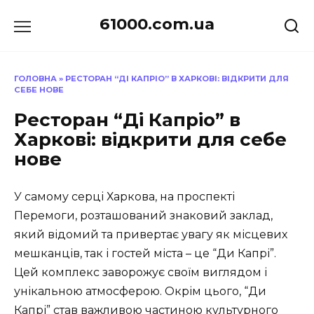
Перейти
61000.com.ua
до
вмісту
ГОЛОВНА
»
РЕСТОРАН “ДІ КАПРІО” В ХАРКОВІ: ВІДКРИТИ ДЛЯ
СЕБЕ НОВЕ
Ресторан “Ді Капріо” в
Харкові: відкрити для себе
нове
У самому серці Харкова, на проспекті
Перемоги, розташований знаковий заклад,
який відомий та привертає увагу як місцевих
мешканців, так і гостей міста – це “Ди Капрі”.
Цей комплекс заворожує своїм виглядом і
унікальною атмосферою. Окрім цього, “Ди
Капрі” став важливою частиною культурного