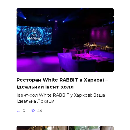
Ресторан White RABBIT в Харкові –
ідеальний івент-холл
Івент-хол White RABBIT у Харкові: Ваша
Ідеальна Локація
0
44