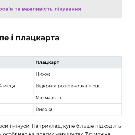
ров'я та важливість лікування
пе і плацкарта
Плацкарт
Нижча
4 місця
Відкрита розстановка місць
Мінімальна
Висока
юси і мінуси. Наприклад, купе більше підходить
ть, особливо на довгих маршрутах. Тут можна