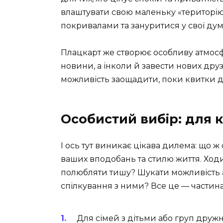
влаштувати свою маленьку «територію»
покривалами та зануритися у свої думк
Плацкарт же створює особливу атмосфе
новини, а інколи й завести нових друзі
можливість заощадити, поки квитки дл
Особистий вибір: для к
І ось тут виникає цікава дилема: що ж
ваших вподобань та стилю життя. Ход
полюбляти тишу? Шукати можливість а
спілкування з ними? Все це — частина 
Для сімей з дітьми або груп дружн