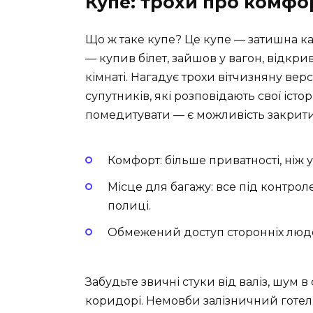
Купе: трохи про комфо
Що ж таке купе? Це купе — затишна к
— купив білет, зайшов у вагон, відкрив
кімнаті. Нагадує трохи вітчизняну верс
супутників, які розповідають свої істо
помедитувати — є можливість закрити
Комфорт: більше приватності, ніж у
Місце для багажу: все під контрол
полиці.
Обмежений доступ сторонніх люде
Забудьте звичні стуки від валіз, шум 
коридорі. Немовби залізничний готел