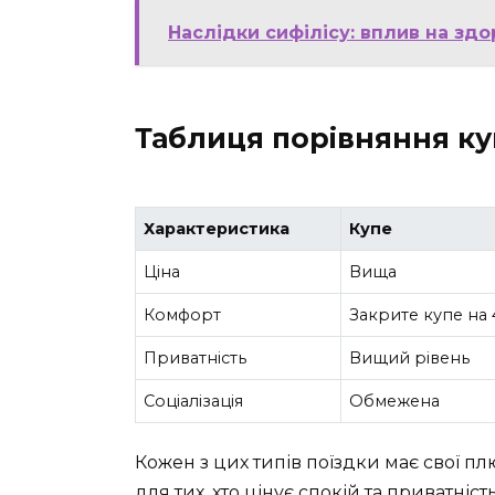
Наслідки сифілісу: вплив на здо
Таблиця порівняння ку
Характеристика
Купе
Ціна
Вища
Комфорт
Закрите купе на 
Приватність
Вищий рівень
Соціалізація
Обмежена
Кожен з цих типів поїздки має свої пл
для тих, хто цінує спокій та приватніс