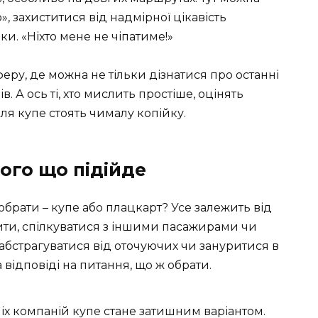
, захиститися від надмірної цікавість
и. «Ніхто мене не чіпатиме!»
ру, де можна не тільки дізнатися про останні
в. А ось ті, хто мислить простіше, оцінять
я купе стоять чималу копійку.
ого що підійде
 обрати – купе або плацкарт? Усе залежить від
ити, спілкуватися з іншими пасажирами чи
бстрагуватися від оточуючих чи зануритися в
відповіді на питання, що ж обрати.
іх компаній купе стане затишним варіантом.