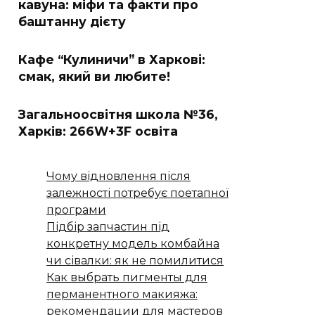
кавуна: міфи та факти про
баштанну дієту
Кафе “Кулиничи” в Харкові:
смак, який ви любите!
Загальноосвітня школа №36,
Харків: 266W+3F освіта
Чому відновлення після
залежності потребує поетапної
програми
Підбір запчастин під
конкретну модель комбайна
чи сівалки: як не помилитися
Как выбрать пигменты для
перманентного макияжа:
рекомендации для мастеров