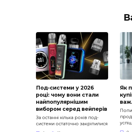
В
Под-системи у 2026
Як 
році: чому вони стали
купі
найпопулярнішим
важ
вибором серед вейперів
Попи
прод
За останні кілька років под-
успі
системи остаточно закріпилися