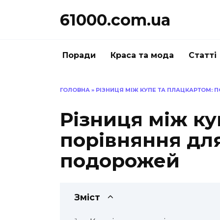
Перейти
61000.com.ua
до
вмісту
Поради
Краса та мода
Статті
ГОЛОВНА
»
РІЗНИЦЯ МІЖ КУПЕ ТА ПЛАЦКАРТОМ:
Різниця між ку
порівняння дл
подорожей
Зміст