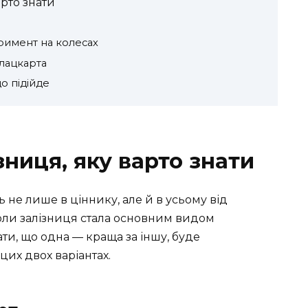
арто знати
римент на колесах
плацкарта
о підійде
зниця, яку варто знати
ь не лише в ціннику, але й в усьому від
 коли залізниця стала основним видом
ати, що одна — краща за іншу, буде
цих двох варіантах.