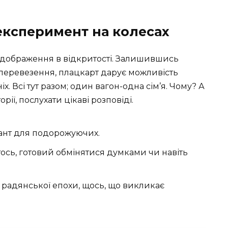
експеримент на колесах
ідображення в відкритості. Залишившись
перевезення, плацкарт дарує можливість
. Всі тут разом; один вагон-одна сім’я. Чому? А
рії, послухати цікаві розповіді.
іант для подорожуючих.
тось, готовий обмінятися думками чи навіть
 радянської епохи, щось, що викликає