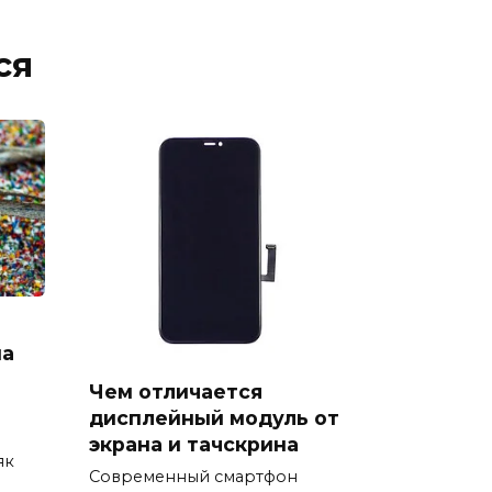
ся
на
Чем отличается
дисплейный модуль от
экрана и тачскрина
як
Современный смартфон