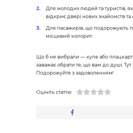
Для молодих людей та туристів, я
відкриє двері нових знайомств та 
Для пасажирів, що подорожують п
місцевий колорит.
Що б не вибрали — купе або плацкарт 
заважає обрати те, що вам до душі. Тут
Подорожуйте з задоволенням!
Оцініть статтю