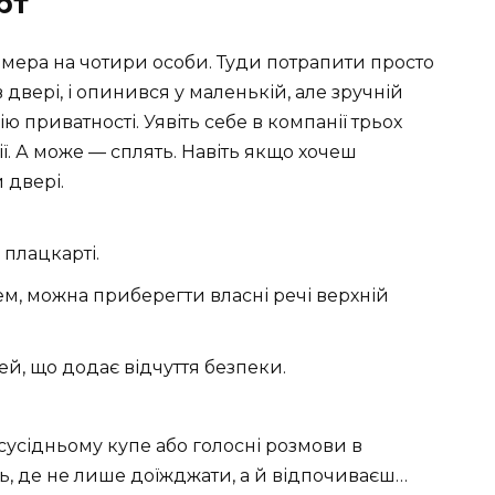
рт
амера на чотири особи. Туди потрапити просто
 двері, і опинився у маленькій, але зручній
ію приватності. Уявіть себе в компанії трьох
рії. А може — сплять. Навіть якщо хочеш
 двері.
 плацкарті.
ем, можна приберегти власні речі верхній
й, що додає відчуття безпеки.
в сусідньому купе або голосні розмови в
ь, де не лише доїжджати, а й відпочиваєш…