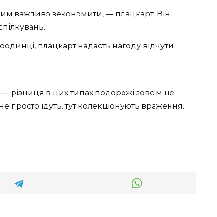
ким важливо зекономити, — плацкарт. Він
спілкувань.
оодинці, плацкарт надасть нагоду відчути
— різниця в цих типах подорожі зовсім не
 не просто їдуть, тут колекціонують враження.