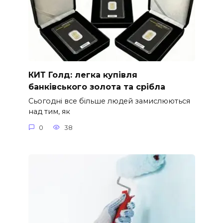
КИТ Голд: легка купівля
банківського золота та срібла
Сьогодні все більше людей замислюються
над тим, як
0
38