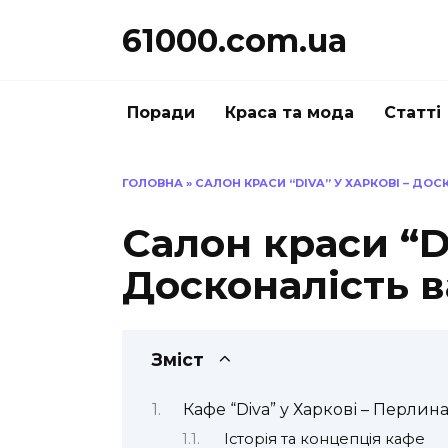
Перейти
61000.com.ua
до
вмісту
Поради
Краса та мода
Статті
ГОЛОВНА
»
САЛОН КРАСИ “DIVA” У ХАРКОВІ – ДО
Салон краси “Di
Досконалість 
Зміст
Кафе “Diva” у Харкові – Перлина
Історія та концепція кафе