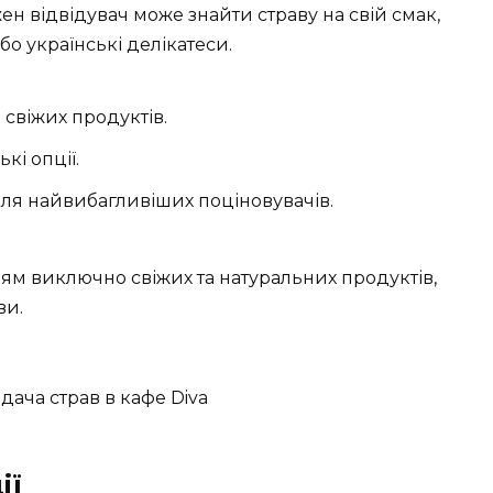
ен відвідувач може знайти страву на свій смак,
бо українські делікатеси.
і свіжих продуктів.
кі опції.
для найвибагливіших поціновувачів.
м виключно свіжих та натуральних продуктів,
ви.
ії