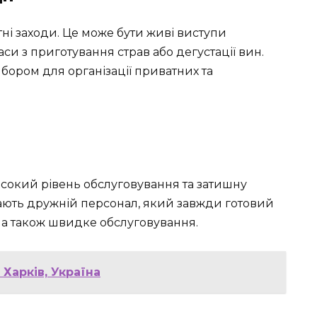
тні заходи. Це може бути живі виступи
аси з приготування страв або дегустації вин.
ором для організації приватних та
исокий рівень обслуговування та затишну
ачають дружній персонал, який завжди готовий
 а також швидке обслуговування.
 Харків, Україна