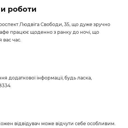
ни роботи
роспект Людвіга Свободи, 35, що дуже зручно
. Кафе працює щоденно з ранку до ночі, що
 вас час.
я додаткової інформації, будь ласка,
8334.
де кожен відвідувач може відчути себе особливим.