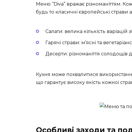
Меню “Diva” вражає різноманіттям. Кож
будь то класичні європейські страви а
Салати:
велика кількість варіацій з
Гарячі страви:
м’ясні та вегетаріансь
Десерти:
різноманіття солодощів 
Кухня може похвалитися використання
що гарантує високу якість кожної стра
Особливі заходи та под