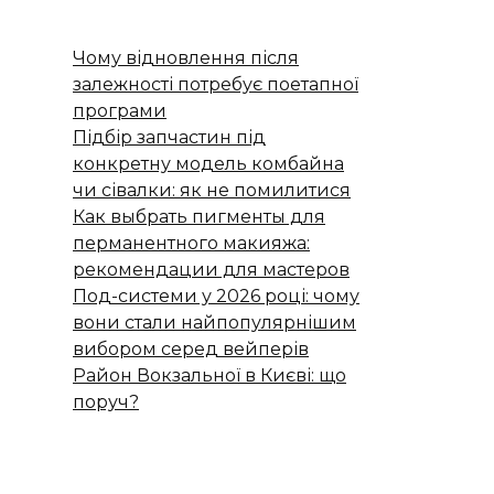
Чому відновлення після
залежності потребує поетапної
програми
Підбір запчастин під
конкретну модель комбайна
чи сівалки: як не помилитися
Как выбрать пигменты для
перманентного макияжа:
рекомендации для мастеров
Под-системи у 2026 році: чому
вони стали найпопулярнішим
вибором серед вейперів
Район Вокзальної в Києві: що
поруч?