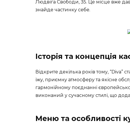
Людвіга Свободи, 35. Це місце вже да
знайде частинку себе.
Історія та концепція к
Відкрите декілька років тому, “Diva” с
їжу, приємну атмосферу та якісне обс
гармонійному поєднанні європейського
виконаний у сучасному стилі, що дод
Меню та особливості к