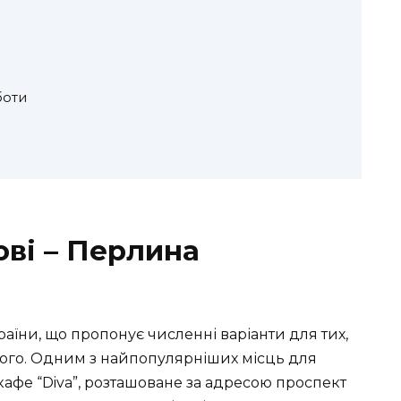
боти
ові – Перлина
раїни, що пропонує численні варіанти для тих,
 нього. Одним з найпопулярніших місць для
є кафе “Diva”, розташоване за адресою проспект