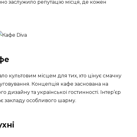
вно заслужило репутацію місця, де кожен
афе
тало культовим місцем для тих, хто цінує смачну
луговування. Концепція кафе заснована на
 дизайну та української гостинності. Інтер’єр
ає закладу особливого шарму.
ухні