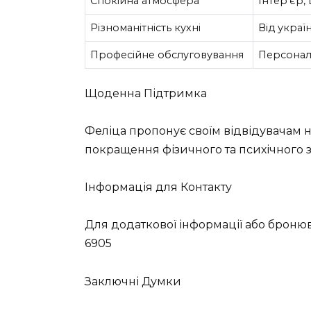
Спокійна атмосфера
Інтер’єр,
Різноманітність кухні
Від украї
Професійне обслуговування
Персонал,
Щоденна Підтримка
Феліца пропонує своїм відвідувачам н
покращення фізичного та психічного з
Інформація для Контакту
Для додаткової інформації або бронюв
6905
Заключні Думки