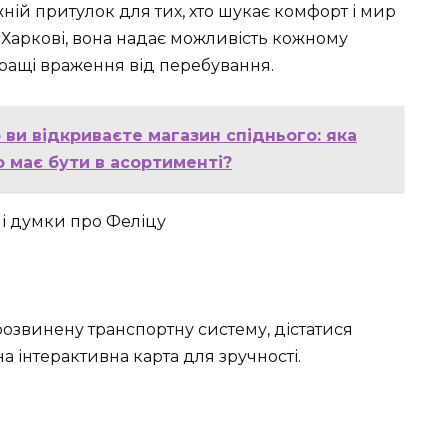
жній притулок для тих, хто шукає комфорт і мир
в Харкові, вона надає можливість кожному
ращі враження від перебування.
ви відкриваєте магазин спіднього: яка
о має бути в асортименті?
розвинену транспортну систему, дістатися
 інтерактивна карта для зручності.