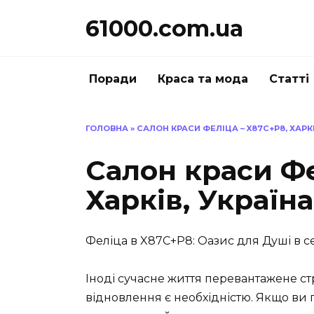
Перейти
61000.com.ua
до
вмісту
Поради
Краса та мода
Статті
ГОЛОВНА
»
САЛОН КРАСИ ФЕЛІЦА – X87C+P8, ХАРКІ
Салон краси Фе
Харків, Україна
Феліца в X87C+P8: Оазис для Душі в с
Іноді сучасне життя перевантажене ст
відновлення є необхідністю. Якщо ви п