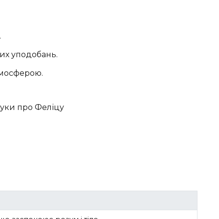
.
их уподобань.
тмосферою.