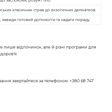
 що заспокоює розум і тіло.
нських класичних страв до екзотичних делікатесів.
 завжди готовий допомогти та надати пораду.
е лише відпочинок, але й різні програми для
доров’я.
ання звертайтеся за телефоном: +380 68 747