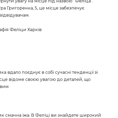
рнути увагу на місце під назвою “Феліца”.
а Григоренка, 5, це місце забезпечує
відвідувачам.
ка вдало поєднує в собі сучасні тенденції зі
сце відоме своєю увагою до деталей, що
вим.
як смачна їжа. В Феліці ви знайдете широкий