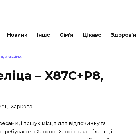
Новини
Інше
Сім’я
Цікаве
Здоров’я
В, УКРАЇНА
ліца – X87C+P8,
ерці Харкова
ресами, і пошук місця для відпочинку та
еребуваєте в Харкові, Харківська область, і