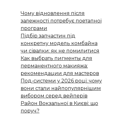
Чому відновлення після
залежності потребує поетапної
програми
Підбір запчастин під
конкретну модель комбайна
чи сівалки: як не помилитися
Как выбрать пигменты для
перманентного макияжа:
рекомендации для мастеров
Под-системи у 2026 році: чому
вони стали найпопулярнішим
вибором серед вейперів
Район Вокзальної в Києві: що
поруч?