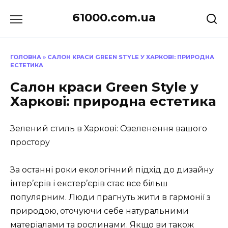
Перейти
61000.com.ua
до
вмісту
ГОЛОВНА
»
САЛОН КРАСИ GREEN STYLE У ХАРКОВІ: ПРИРОДНА
ЕСТЕТИКА
Салон краси Green Style у
Харкові: природна естетика
Зелений стиль в Харкові: Озеленення вашого
простору
За останні роки екологічний підхід до дизайну
інтер’єрів і екстер’єрів стає все більш
популярним. Люди прагнуть жити в гармонії з
природою, оточуючи себе натуральними
матеріалами та рослинами. Якщо ви також