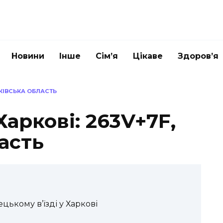
Новини
Інше
Сім’я
Цікаве
Здоров’я
РКІВСЬКА ОБЛАСТЬ
Харкові: 263V+7F,
асть
ецькому в’їзді у Харкові