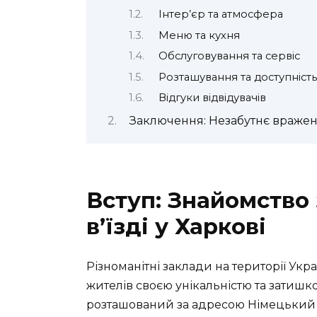
Інтер’єр та атмосфера
Меню та кухня
Обслуговування та сервіс
Розташування та доступність
Відгуки відвідувачів
Заключення: Незабутнє враженн
Вступ: Знайомство 
в’їзді у Харкові
Різноманітні заклади на території Ук
жителів своєю унікальністю та затишко
розташований за адресою Німецький в’ї