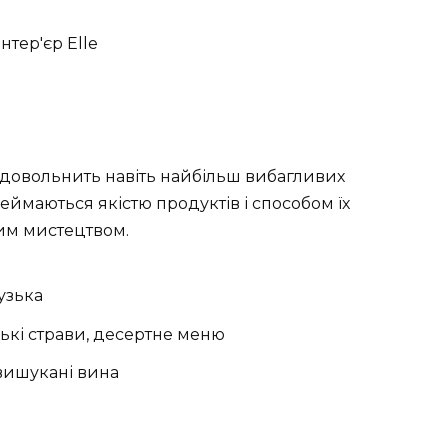
задовольнить навіть найбільш вибагливих
еймаються якістю продуктів і способом їх
ним мистецтвом.
узька
ські страви, десертне меню
 вишукані вина