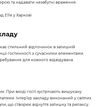
ерою та надавати незабутні враження.
акладу
шукає стильний відпочинок в затишній
диції гостинності з сучасними елементами
ребування для кожного відвідувача.
ом. При вході гості зустрічають вишукану
алями. Інтер’єр закладу виконаний у світлих
али, що створює відчуття затишку та релаксу.