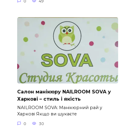
0
49
Салон манікюру NAILROOM SOVA у
Харкові – стиль і якість
NAILROOM SOVA: Манікюрний рай у
Харкові Якщо ви шукаєте
0
30