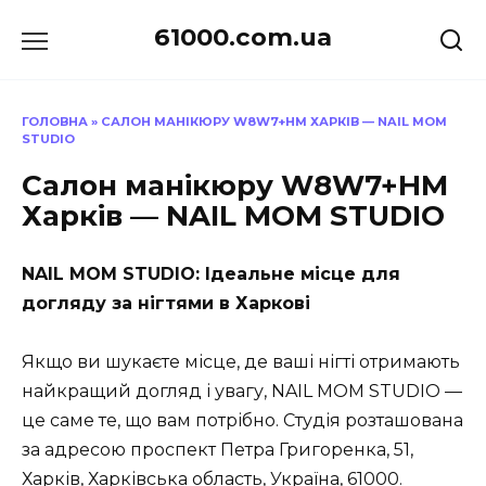
Перейти
61000.com.ua
до
вмісту
ГОЛОВНА
»
САЛОН МАНІКЮРУ W8W7+HM ХАРКІВ — NAIL MOM
STUDIO
Салон манікюру W8W7+HM
Харків — NAIL MOM STUDIO
NAIL MOM STUDIO: Ідеальне місце для
догляду за нігтями в Харкові
Якщо ви шукаєте місце, де ваші нігті отримають
найкращий догляд і увагу, NAIL MOM STUDIO —
це саме те, що вам потрібно. Студія розташована
за адресою проспект Петра Григоренка, 51,
Харків, Харківська область, Україна, 61000.