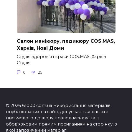
Салон манікюру, педикюру COS.MAS,
Харків, Нові Доми
Студія здоров’я і краси COS.MAS, Харків
Студія
0
25
© 2026 61000.com.ua Використання матеріалів,
опублікованих на сайті, допускається тільки з
письмового дозволу правовласника та з
обов'язковим прямим посиланням на сторінку, з
якої запозичений матеріал.