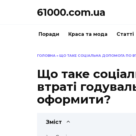
Перейти
61000.com.ua
до
вмісту
Поради
Краса та мода
Статті
ГОЛОВНА
»
ЩО ТАКЕ СОЦІАЛЬНА ДОПОМОГА ПО ВТР
Що таке соціа
втраті годуваль
оформити?
Зміст