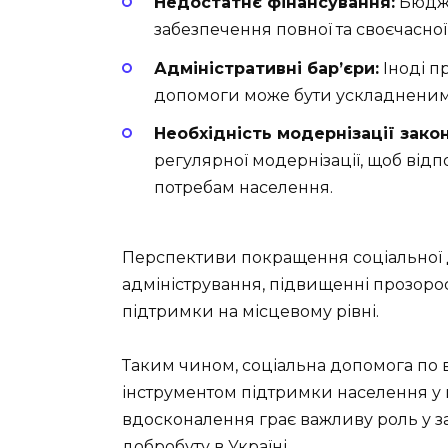
Недостатнє фінансування:
Бюдже
забезпечення повної та своєчасно
Адміністративні бар’єри:
Іноді п
допомоги може бути ускладненим
Необхідність модернізації зако
регулярної модернізації, щоб від
потребам населення.
Перспективи покращення соціальної 
адміністрування, підвищенні прозорост
підтримки на місцевому рівні.
Таким чином, соціальна допомога по 
інструментом підтримки населення у ва
вдосконалення грає важливу роль у за
добробуту в Україні.