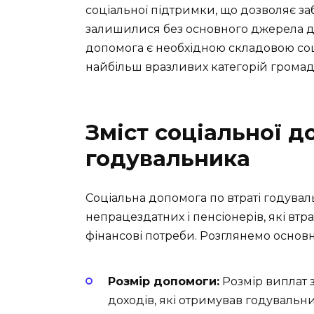
соціальної підтримки, що дозволяє заб
залишилися без основного джерела до
допомога є необхідною складовою соц
найбільш вразливих категорій громадя
Зміст соціальної д
годувальника
Соціальна допомога по втраті годувал
непрацездатних і пенсіонерів, які втр
фінансові потреби. Розглянемо основн
Розмір допомоги:
Розмір виплат з
доходів, які отримував годувальник