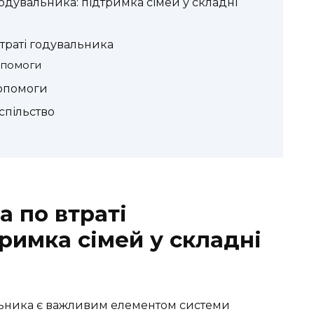
годувальника: підтримка сімей у складні
втраті годувальника
опомоги
допомоги
спільство
 по втраті
римка сімей у складні
альника є важливим елементом системи