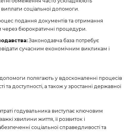
тні обмеження часто ускладнюють
ї виплати соціальної допомоги.
роцес подання документів та отримання
 через бюрократичні процедури.
нодавства:
Законодавча база потребує
повідати сучасним економічним викликам і
допомоги полягають у вдосконаленні процесів
і та доступності, а також у зростанні державної
втраті годувальника виступає ключовим
жкі хвилини життя, її розвиток і
безпеченні соціальної справедливості та