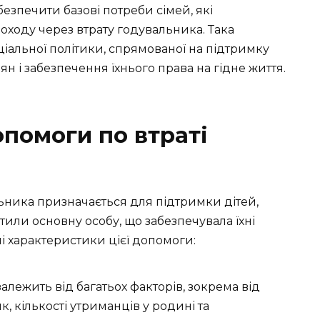
езпечити базові потреби сімей, які
ходу через втрату годувальника. Така
іальної політики, спрямованої на підтримку
н і забезпечення їхнього права на гідне життя.
опомоги по втраті
ьника призначається для підтримки дітей,
атили основну особу, що забезпечувала їхні
і характеристики цієї допомоги:
алежить від багатьох факторів, зокрема від
, кількості утриманців у родині та