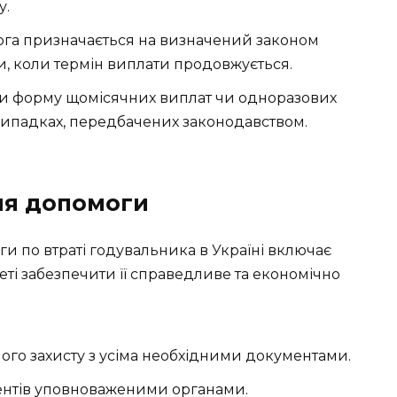
у.
га призначається на визначений законом
и, коли термін виплати продовжується.
и форму щомісячних виплат чи одноразових
випадках, передбачених законодавством.
ня допомоги
и по втраті годувальника в Україні включає
меті забезпечити її справедливе та економічно
ого захисту з усіма необхідними документами.
ентів уповноваженими органами.