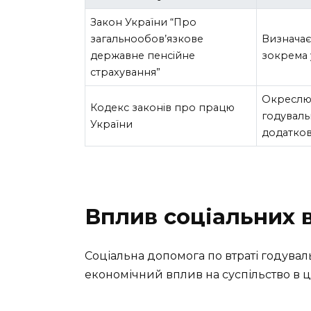
Закон України “Про
загальнообов’язкове
Визначає
державне пенсійне
зокрема 
страхування”
Окреслює
Кодекс законів про працю
годуваль
України
додатков
Вплив соціальних в
Соціальна допомога по втраті годува
економічний вплив на суспільство в ц