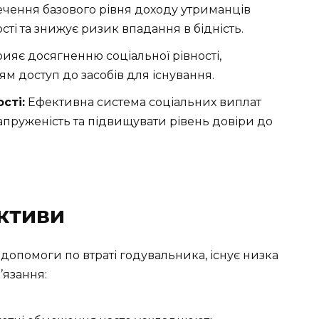
чення базового рівня доходу утриманців
сті та знижує ризик впадання в бідність.
яє досягненню соціальної рівності,
м доступ до засобів для існування.
сті:
Ефективна система соціальних виплат
пруженість та підвищувати рівень довіри до
ктиви
допомоги по втраті годувальника, існує низка
’язання: