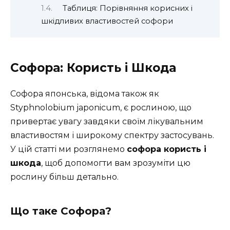
Таблиця: Порівняння корисних і
шкідливих властивостей софори
Софора: Користь і Шкода
Софора японська, відома також як
Styphnolobium japonicum, є рослиною, що
привертає увагу завдяки своїм лікувальним
властивостям і широкому спектру застосувань.
У цій статті ми розглянемо
софора користь і
шкода
, щоб допомогти вам зрозуміти цю
рослину більш детально.
Що таке Софора?