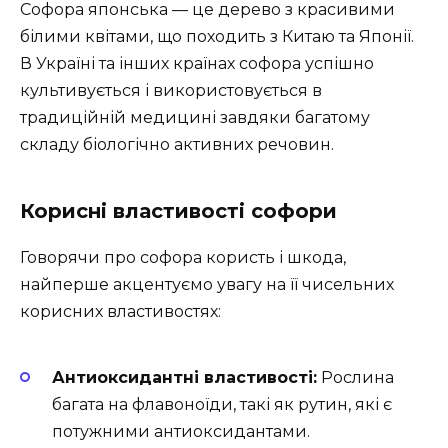
Софора японська — це дерево з красивими
білими квітами, що походить з Китаю та Японії.
В Україні та інших країнах софора успішно
культивується і використовується в
традиційній медицині завдяки багатому
складу біологічно активних речовин.
Корисні властивості софори
Говорячи про софора користь і шкода,
найперше акцентуємо увагу на її чисельних
корисних властивостях:
Антиоксидантні властивості:
Рослина
багата на флавоноїди, такі як рутин, які є
потужними антиоксидантами.