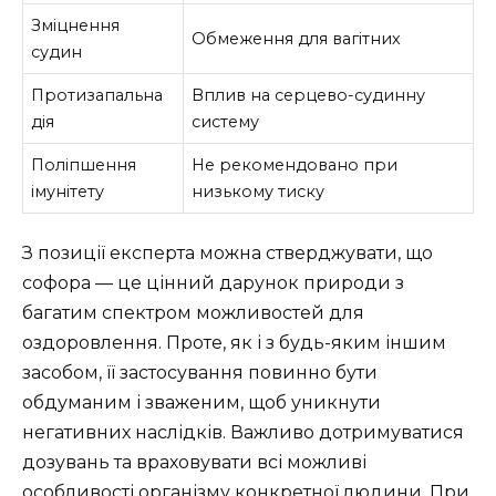
Зміцнення
Обмеження для вагітних
судин
Протизапальна
Вплив на серцево-судинну
дія
систему
Поліпшення
Не рекомендовано при
імунітету
низькому тиску
З позиції експерта можна стверджувати, що
софора — це цінний дарунок природи з
багатим спектром можливостей для
оздоровлення. Проте, як і з будь-яким іншим
засобом, її застосування повинно бути
обдуманим і зваженим, щоб уникнути
негативних наслідків. Важливо дотримуватися
дозувань та враховувати всі можливі
особливості організму конкретної людини. При