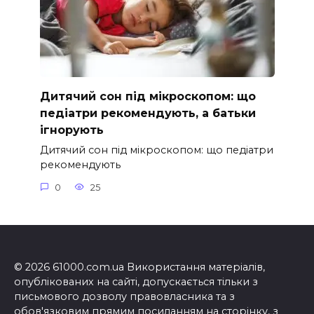
Дитячий сон під мікроскопом: що
педіатри рекомендують, а батьки
ігнорують
Дитячий сон під мікроскопом: що педіатри
рекомендують
0
25
© 2026 61000.com.ua Використання матеріалів,
опублікованих на сайті, допускається тільки з
письмового дозволу правовласника та з
обов'язковим прямим посиланням на сторінку, з