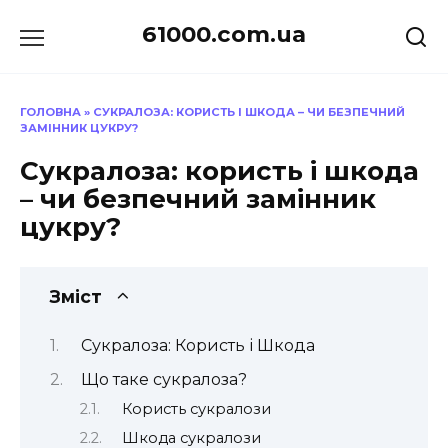
Перейти
61000.com.ua
до
вмісту
ГОЛОВНА
»
СУКРАЛОЗА: КОРИСТЬ І ШКОДА – ЧИ БЕЗПЕЧНИЙ
ЗАМІННИК ЦУКРУ?
Сукралоза: користь і шкода
– чи безпечний замінник
цукру?
Зміст
Сукралоза: Користь і Шкода
Що таке сукралоза?
Користь сукралози
Шкода сукралози