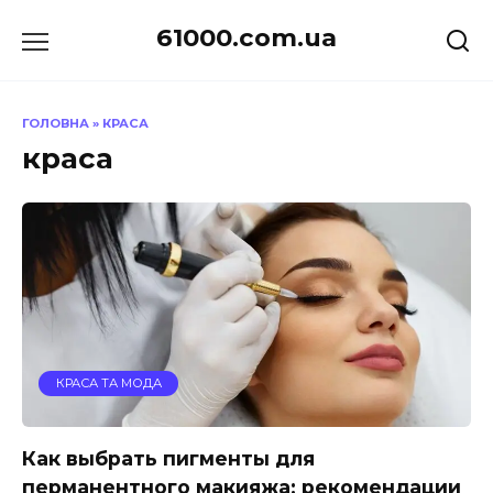
Перейти
61000.com.ua
до
вмісту
ГОЛОВНА
»
КРАСА
краса
КРАСА ТА МОДА
Как выбрать пигменты для
перманентного макияжа: рекомендации