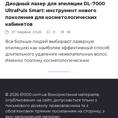
Диодный лазер для эпиляции DL-7000
UltraPuls Smart: инструмент нового
поколения для косметологических
кабинетов
27 Червня, 2026
0
18
Все больше людей выбирают лазерную
эпиляцию как наиболее эффективный способ
длительного удаления нежелательных волос.
Именно поэтому косметологическим
© 2026 61000.com.ua Використання матеріалів,
опублікованих на сайті, допускається тільки з
письмового дозволу правовласника та з
обов'язковим прямим посиланням на сторінку, з
якої запозичений матеріал.