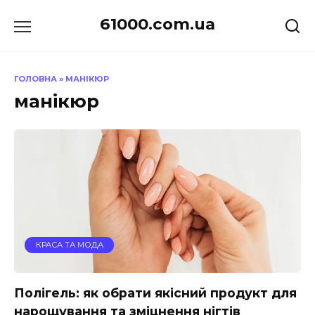
Перейти
61000.com.ua
до
вмісту
ГОЛОВНА
»
МАНІКЮР
манікюр
КРАСА ТА МОДА
Полігель: як обрати якісний продукт для
нарощування та зміцнення нігтів