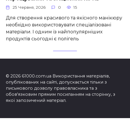
25 Червня, 2026
0
15
Для створення красивого та якісного манікюру
необхідно використовувати спеціалізовані
матеріали. І одним із найпопулярніших
продуктів сьогодні є полігель
© 2026 61000.com.ua Використання матеріалів,
опублікованих на сайті, допускається тільки з
письмового дозволу правовласника та з
обов'язковим прямим посиланням на сторінку, з
якої запозичений матеріал.