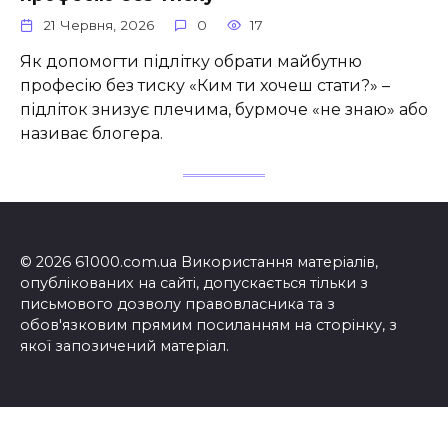
21 Червня, 2026
0
17
Як допомогти підлітку обрати майбутню
професію без тиску «Ким ти хочеш стати?» –
підліток знизує плечима, бурмоче «не знаю» або
називає блогера.
© 2026 61000.com.ua Використання матеріалів,
опублікованих на сайті, допускається тільки з
письмового дозволу правовласника та з
обов'язковим прямим посиланням на сторінку, з
якої запозичений матеріал.