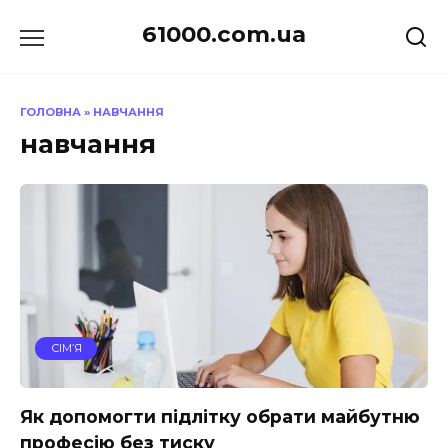
Перейти
61000.com.ua
до
вмісту
ГОЛОВНА
»
НАВЧАННЯ
навчання
СІМ’Я
Як допомогти підлітку обрати майбутню
професію без тиску