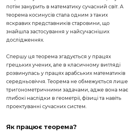
потім занурить в математику сучасний світ. А
теорема косинусів стала одним з таких
яскравих представників старовини, що
знайшла застосування у найсучасніших
дослідженнях.
Спершу ця теорема згадується у працях
грецьких учених, але в класичному вигляді
розвинулась у працях арабських математиків
середньовіччя. Теорема не обмежується лише
тригонометричними задачами, адже вона має
глибокі наслідки в геометрії, фізиці та навіть
проектуванні сучасних систем.
Як працює теорема?