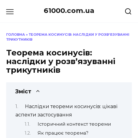
Перейти
61000.com.ua
до
вмісту
ГОЛОВНА
»
ТЕОРЕМА КОСИНУСІВ: НАСЛІДКИ У РОЗВ’ЯЗУВАННІ
ТРИКУТНИКІВ
Теорема косинусів:
наслідки у розв’язуванні
трикутників
Зміст
Наслідки теореми косинусів: цікаві
аспекти застосування
Історичний контекст теореми
Як працює теорема?