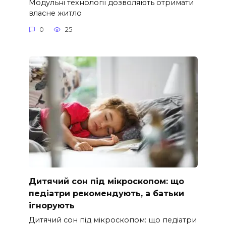
Модульні технології дозволяють отримати
власне житло
0
25
Дитячий сон під мікроскопом: що
педіатри рекомендують, а батьки
ігнорують
Дитячий сон під мікроскопом: що педіатри