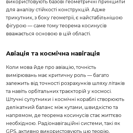
використовують базові геометричні принципи
для аналізу стійкості конструкцій. Адже
трикутник, з боку геометрії, є найстабільнішою
фігурою — саме тому теорема косинусів
вважається основою в цій області.
Авіація та космічна навігація
Коли мова йде про авіацію, точність
вимірювань має критичну роль — багато
залежить від точності розрахунків шляху літаків
та навіть орбітальних траєкторій у космосі.
Штучні супутники і космічні кораблі створюють
делікатний баланс між кутами, швидкістю та
напрямом, де теорема косинусів стає життєво
необхідною. Радіонавігаційні системи, такі як
GPS, активно використовують цю теорію,