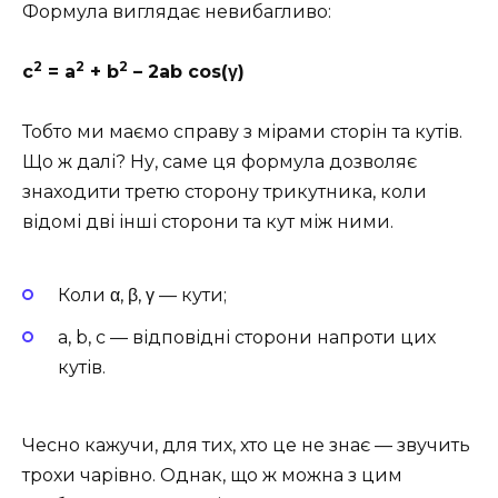
Формула виглядає невибагливо:
2
2
2
c
= a
+ b
– 2ab cos(γ)
Тобто ми маємо справу з мірами сторін та кутів.
Що ж далі? Ну, саме ця формула дозволяє
знаходити третю сторону трикутника, коли
відомі дві інші сторони та кут між ними.
Коли α, β, γ — кути;
a, b, c — відповідні сторони напроти цих
кутів.
Чесно кажучи, для тих, хто це не знає — звучить
трохи чарівно. Однак, що ж можна з цим