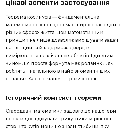
цікаві аспекти застосування
Теорема косинусів — фундаментальна
математична основа, що має широкі наслідки в
різних сферах життя. Цей математичний
принцип не лише дозволяє вирішувати задачі
на площині, а й відкриває двері до
вимірювання незліченних об’єктів. І дивним
чином, ця проста формула має родзинки, які
роблять її нагальною в найрізноманітніших
областях. Але спочатку — трохи історії.
Історичний контекст теореми
Стародавні математики задовго до нашої ери
почали досліджувати трикутники й рівності
сторін та кутів. Вони не знали глибини, яку