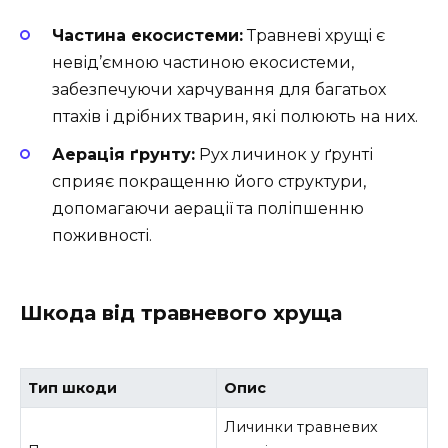
Частина екосистеми:
Травневі хрущі є
невід’ємною частиною екосистеми,
забезпечуючи харчування для багатьох
птахів і дрібних тварин, які полюють на них.
Аерація ґрунту:
Рух личинок у ґрунті
сприяє покращенню його структури,
допомагаючи аерації та поліпшенню
поживності.
Шкода від травневого хруща
Тип шкоди
Опис
Личинки травневих