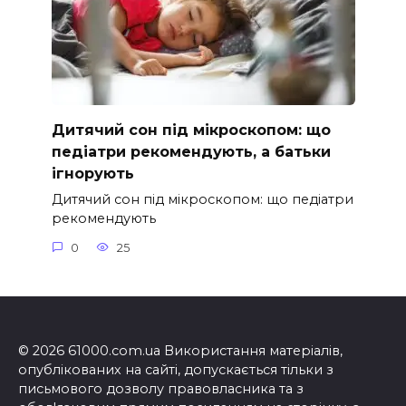
Дитячий сон під мікроскопом: що
педіатри рекомендують, а батьки
ігнорують
Дитячий сон під мікроскопом: що педіатри
рекомендують
0
25
© 2026 61000.com.ua Використання матеріалів,
опублікованих на сайті, допускається тільки з
письмового дозволу правовласника та з