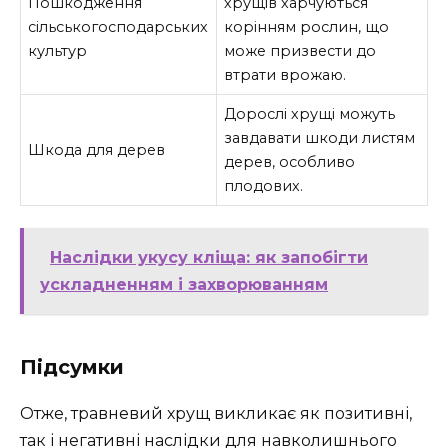
Пошкодження
хрущів харчуються
сільськогосподарських
корінням рослин, що
культур
може призвести до
втрати врожаю.
Дорослі хрущі можуть
завдавати шкоди листям
Шкода для дерев
дерев, особливо
плодових.
Наслідки укусу кліща: як запобігти
ускладненням і захворюванням
Підсумки
Отже, травневий хрущ викликає як позитивні,
так і негативні наслідки для навколишнього