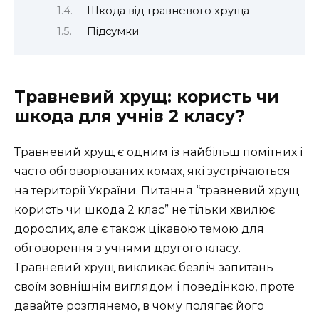
Шкода від травневого хруща
Підсумки
Травневий хрущ: користь чи
шкода для учнів 2 класу?
Травневий хрущ є одним із найбільш помітних і
часто обговорюваних комах, які зустрічаються
на території України. Питання “травневий хрущ
користь чи шкода 2 клас” не тільки хвилює
дорослих, але є також цікавою темою для
обговорення з учнями другого класу.
Травневий хрущ викликає безліч запитань
своїм зовнішнім виглядом і поведінкою, проте
давайте розглянемо, в чому полягає його