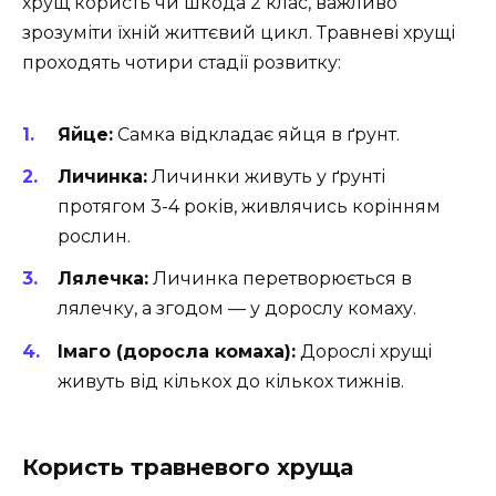
хрущ користь чи шкода 2 клас, важливо
зрозуміти їхній життєвий цикл. Травневі хрущі
проходять чотири стадії розвитку:
Яйце:
Самка відкладає яйця в ґрунт.
Личинка:
Личинки живуть у ґрунті
протягом 3-4 років, живлячись корінням
рослин.
Лялечка:
Личинка перетворюється в
лялечку, а згодом — у дорослу комаху.
Імаго (доросла комаха):
Дорослі хрущі
живуть від кількох до кількох тижнів.
Користь травневого хруща