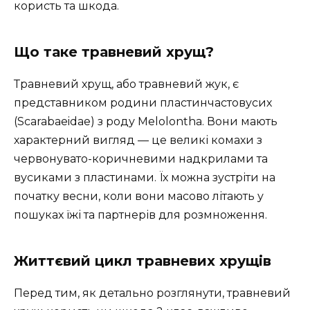
користь та шкода.
Що таке травневий хрущ?
Травневий хрущ, або травневий жук, є
представником родини пластинчастовусих
(Scarabaeidae) з роду Melolontha. Вони мають
характерний вигляд — це великі комахи з
червонувато-коричневими надкрилами та
вусиками з пластинами. Їх можна зустріти на
початку весни, коли вони масово літають у
пошуках їжі та партнерів для розмноження.
Життєвий цикл травневих хрущів
Перед тим, як детально розглянути, травневий