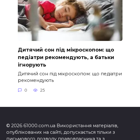
Дитячий сон під мікроскопом: що
педіатри рекомендують, а батьки
ігнорують
Дитячий сон під мікроскопом: що педіатри
рекомендують
0
25
© 2026 61000.com.ua Використання матеріалів,
опублікованих на сайті, допускається тільки з
письмового дозволу правовласника та з