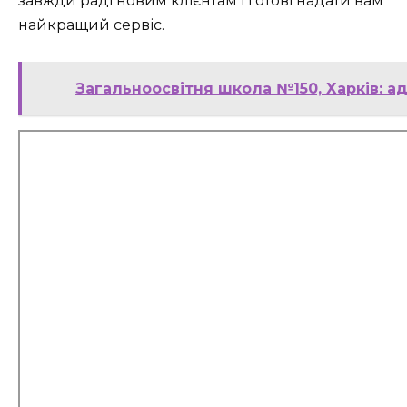
завжди раді новим клієнтам і готові надати вам
найкращий сервіс.
Загальноосвітня школа №150, Харків: а