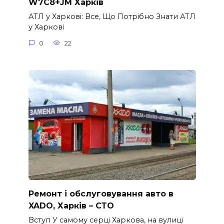
W7C8+JM Харків
АТЛ у Харкові: Все, Що Потрібно Знати АТЛ
у Харкові
0
22
Ремонт і обслуговування авто в
XADO, Харків – СТО
Вступ У самому серці Харкова, на вулиці