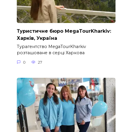
Туристичне бюро MegaTourKharkiv:
Харків, Україна
Турагентство MegaTourKharkiv
розташоване в серці Харкова
0
27