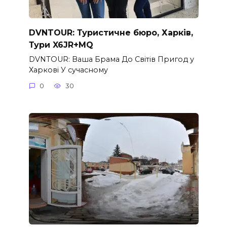
DVNTOUR: Туристичне бюро, Харків,
Тури X6JR+MQ
DVNTOUR: Ваша Брама До Світів Пригод у
Харкові У сучасному
0
30