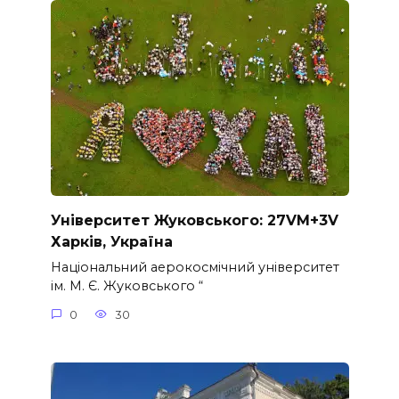
Університет Жуковського: 27VM+3V
Харків, Україна
Національний аерокосмічний університет
ім. М. Є. Жуковського “
0
30