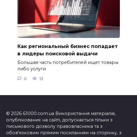
Как региональный бизнес попадает
в лидеры поисковой выдачи
Большая часть потребителей ищет товары
либо услуги
0
13
© 2026 61000.com.ua Використання матеріалів,
опублікованих на сайті, допускається тільки з
письмового дозволу правовласника та з
обов'язковим прямим посиланням на сторінку, з