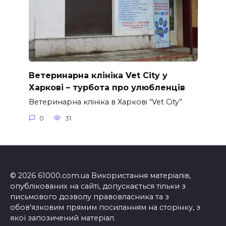
Ветеринарна клініка Vet City у
Харкові – турбота про улюбленців
Ветеринарна клініка в Харкові “Vet City”
0
31
© 2026 61000.com.ua Використання матеріалів,
опублікованих на сайті, допускається тільки з
письмового дозволу правовласника та з
обов'язковим прямим посиланням на сторінку, з
якої запозичений матеріал.