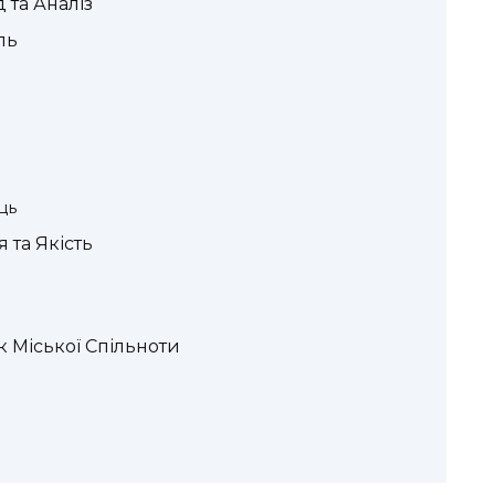
 та Аналіз
ль
ць
 та Якість
 Міської Спільноти