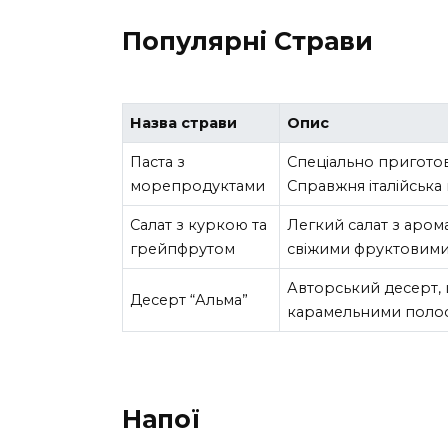
Популярні Страви
Назва страви
Опис
Паста з
Спеціально приготов
морепродуктами
Справжня італійська 
Салат з куркою та
Легкий салат з аро
грейпфрутом
свіжими фруктовими
Авторський десерт, 
Десерт “Альма”
карамельними поло
Напої