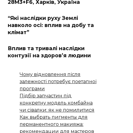
28M3+F6, Харків, Україна
“Які наслідки руху Землі
навколо осі: вплив на добу та
клімат”
Вплив та тривалі наслідки
контузії на здоров’я людини
Чому відновлення після
залежності потребує поетапної
програми
Підбір запчастин під
конкретну модель комбайна
чи сівалки: як не помилитися
Как выбрать пигменты для
перманентного макияжа:
рекомендации для мастеров