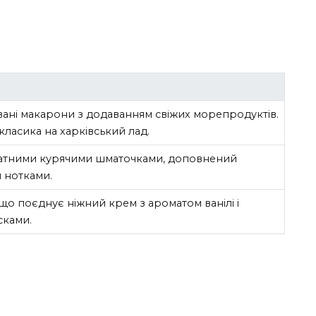
ані макарони з додаванням свіжих морепродуктів.
класика на харківський лад.
матними курячими шматочками, доповнений
 нотками.
що поєднує ніжний крем з ароматом ванілі і
сками.