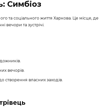
ь: Симбіоз
го та соціального життя Харкова. Це місце, де
і вечори та зустрічі.
дожників.
них вечорів.
о створення власних заходів.
трівець