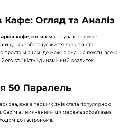
 Кафе: Огляд та Аналіз
Харків кафе
, ми маємо на увазі не лише
явище, яке збагачує життя харків’ян та
не просто місцем, де можна смачно поїсти, але й
 його стійкість і динамічний розвиток.
ія 50 Паралель
Харкова, вже з перших днів стала популярною
ів. Своїм виникненням ця мережа зобов’язана
дходом до гастрономії.