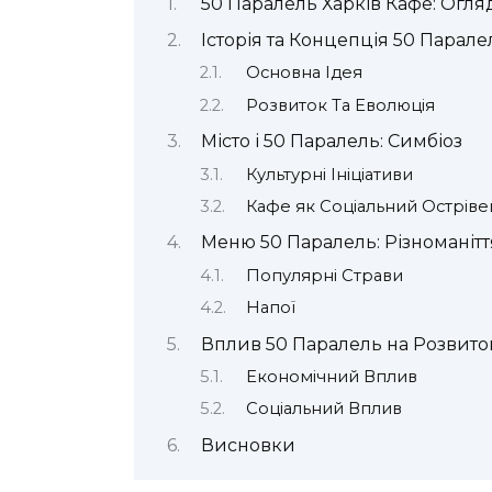
50 Паралель Харків Кафе: Огляд
Історія та Концепція 50 Парале
Основна Ідея
Розвиток Та Еволюція
Місто і 50 Паралель: Симбіоз
Культурні Ініціативи
Кафе як Соціальний Остріве
Меню 50 Паралель: Різноманіття
Популярні Страви
Напої
Вплив 50 Паралель на Розвиток
Економічний Вплив
Соціальний Вплив
Висновки