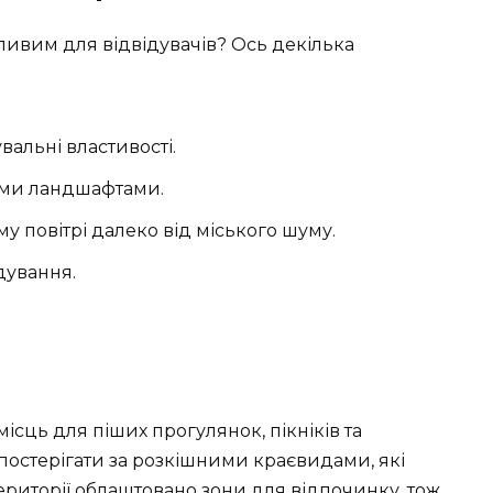
ивим для відвідувачів? Ось декілька
увальні властивості.
ими ландшафтами.
у повітрі далеко від міського шуму.
дування.
сць для піших прогулянок, пікніків та
постерігати за розкішними краєвидами, які
ериторії облаштовано зони для відпочинку, тож