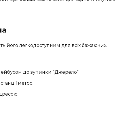
ла
ть його легкодоступним для всіх бажаючих.
олейбусом до зупинки “Джерело”.
станції метро.
дресою.