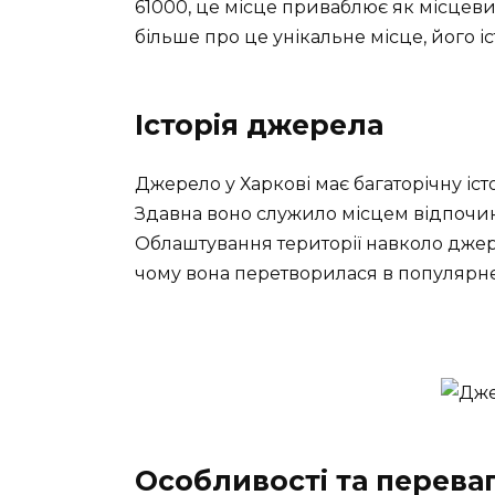
61000, це місце приваблює як місцевих
більше про це унікальне місце, його іс
Історія джерела
Джерело у Харкові має багаторічну істо
Здавна воно служило місцем відпочинк
Облаштування території навколо джер
чому вона перетворилася в популярне 
Особливості та перева