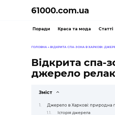
Перейти
61000.com.ua
до
вмісту
Поради
Краса та мода
Статті
ГОЛОВНА
»
ВІДКРИТА СПА-ЗОНА В ХАРКОВІ: ДЖЕ
Відкрита спа-з
джерело релак
Зміст
Джерело в Харкові: природна 
Історія джерела