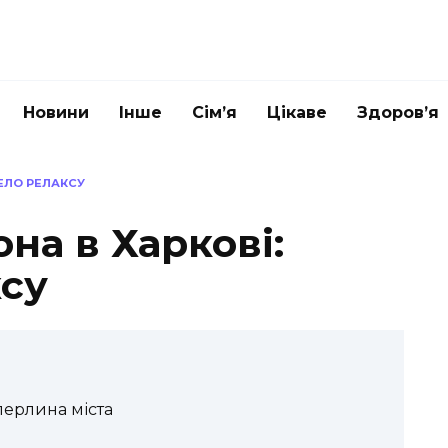
Новини
Інше
Сім’я
Цікаве
Здоров’я
РЕЛО РЕЛАКСУ
она в Харкові:
су
перлина міста