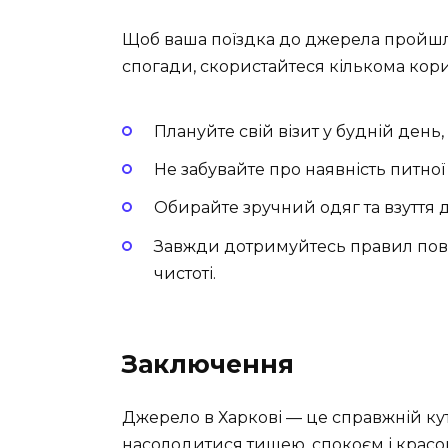
Щоб ваша поїздка до джерела пройшла
спогади, скористайтеся кількома ко
Плануйте свій візит у будній день
Не забувайте про наявність питної 
Обирайте зручний одяг та взуття 
Завжди дотримуйтесь правил пове
чистоті.
Заключення
Джерело в Харкові — це справжній кут
насолодитися тишею, спокоєм і крас