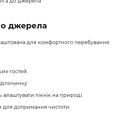
ло джерела
лаштована для комфортного перебування
их гостей.
відпочинку.
 влаштувати пікнік на природі.
аки для дотримання чистоти.