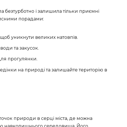
 безтурботно і залишила тільки приємні
рисними порадами:
, щоб уникнути великих натовпів.
води та закусок.
для прогулянки.
дінки на природі та залишайте територію в
очок природи в серці міста, де можна
ою навколишнього середовища. Його