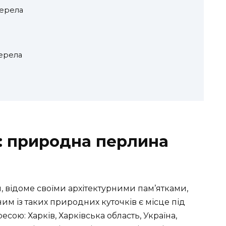
жерела
ерела
: природна перлина
и, відоме своїми архітектурними пам’ятками,
м із таких природних куточків є місце під
сою: Харків, Харківська область, Україна,