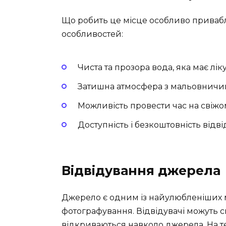
Що робить це місце особливо привабл
особливостей:
Чиста та прозора вода, яка має лік
Затишна атмосфера з мальовнич
Можливість провести час на свіжом
Доступність і безкоштовність відві
Відвідування джерела
Джерело є одним із найулюбленіших мі
фотографування. Відвідувачі можуть с
відкриваються навколо джерела. На т