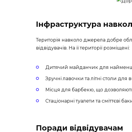
Інфраструктура навко
Територія навколо джерела добре об
відвідувачів. На її території розміщені:
Дитячий майданчик для найменш
Зручні лавочки та літні столи для 
Місця для барбекю, що дозволяють
Стаціонарні туалети та сміттєві б
Поради відвідувачам