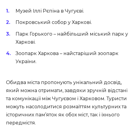
Музей Іллі Рєпіна в Чугуєві.
Покровський собор у Харкові.
Парк Горького – найбільший міський парк у
Харкові.
Зоопарк Харкова – найстаріший зоопарк
України.
Обидва міста пропонують унікальний досвід,
який можна отримати, завдяки зручній відстані
та комунікації між Чугуєвом і Харковом. Туристи
можуть насолодитися розмаїттям культурних та
історичних пам’яток як обох міст, так і їхнього
передмістя.