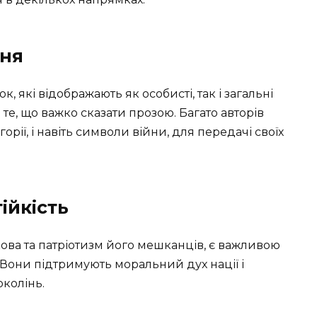
ння
к, які відображають як особисті, так і загальні
е, що важко сказати прозою. Багато авторів
рії, і навіть символи війни, для передачі своїх
ійкість
кова та патріотизм його мешканців, є важливою
 Вони підтримують моральний дух нації і
околінь.