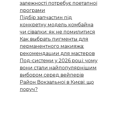
залежності потребує поетапної
програми
Підбір запчастин під
конкретну модель комбайна
чи сівалки: як не помилитися
Как выбрать пигменты для
перманентного макияжа:
рекомендации для мастеров
Под-системи у 2026 році: чому
вони стали найпопулярнішим
вибором серед вейперів
Район Вокзальної в Києві: що
поруч?