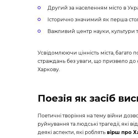
Другий за населенням місто в Укра
Історично значимий як перша сто
Важливий центр науки, культури та
Усвідомлюючи цінність міста, багато 
страждань без уваги, що призвело до
Харкову.
Поезія як засіб ви
Поетичні творіння на тему війни дозв
руйнування та людські трагедії, які 
деякі аспекти, які роблять
вірш про Х