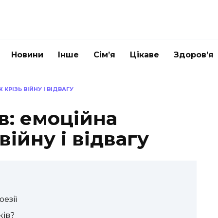
Новини
Інше
Сім’я
Цікаве
Здоров’я
КРІЗЬ ВІЙНУ І ВІДВАГУ
в: емоційна
війну і відвагу
оезії
ків?