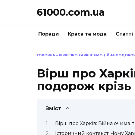
Перейти
61000.com.ua
до
вмісту
Поради
Краса та мода
Статті
ГОЛОВНА
»
ВІРШ ПРО ХАРКІВ: ЕМОЦІЙНА ПОДОРОЖ 
Вірш про Харкі
подорож крізь 
Зміст
Вірш про Харків: Війна очима п
Історичний контекст: Чому Хар