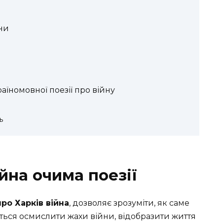
йни
аїномовної поезії про війну
ь
ійна очима поезії
про Харків війна
, дозволяє зрозуміти, як саме
ється осмислити жахи війни, відобразити життя