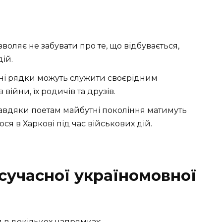
воляє не забувати про те, що відбувається,
ій.
і рядки можуть служити своєрідним
ійни, їх родичів та друзів.
авдяки поетам майбутні покоління матимуть
ося в Харкові під час військових дій.
сучасної україномовної
я в декількох напрямках: