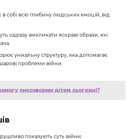
 в собі всю глибину людських емоцій, від
ть одразу викликати яскраві образи, які
ача.
орює унікальну структуру, яка допомагає
ошарові проблеми війни.
омогу онкохворим дітям сьогодні?
ів
орушливо показують суть війни: