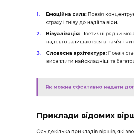
Емоційна сила:
Поезія концентрує
страху і гніву до надії та віри.
Візуалізація:
Поетичні рядки можу
надовго залишаються в пам’яті чит
Словесна архітектура:
Поезія ств
висвітлити найскладніші та багат
Як можна ефективно надати доп
Приклади відомих вірш
Ось декілька прикладів віршів, які зв