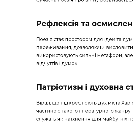
Рефлексія та осмисле
Поезія стає простором для ідей та думо
переживання, дозволяючи висловити т
використовують сильні метафори, алего
відчуттів і думок.
Патріотизм і духовна ст
Вірші, що підкреслюють дух міста Хар
частиною такого літературного жанру.
служать як натхнення для майбутніх п