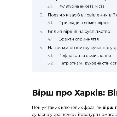
Культурна анкета міста
Поезія як засіб висвітлення ві
Приклади відомих віршів
Вплив віршів на суспільство
Ефекти сприйняття
Напрями розвитку сучасної укр
Рефлексія та осмислення
Патріотизм і духовна стійкіст
Вірш про Харків: В
Пошук таких ключових фраз, як
вірш 
сучасна українська література намага