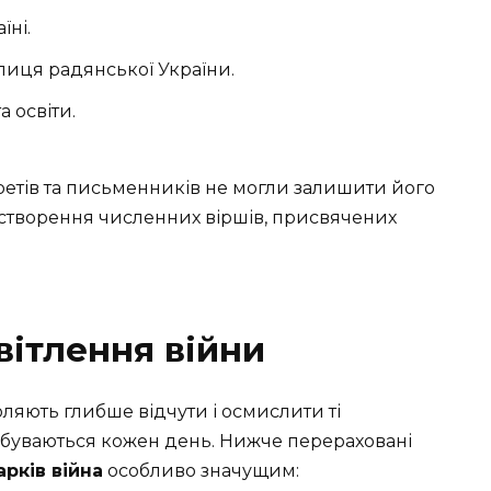
їні.
лиця радянської України.
 освіти.
поетів та письменників не могли залишити його
 створення численних віршів, присвячених
світлення війни
оляють глибше відчути і осмислити ті
відбуваються кожен день. Нижче перераховані
арків війна
особливо значущим: