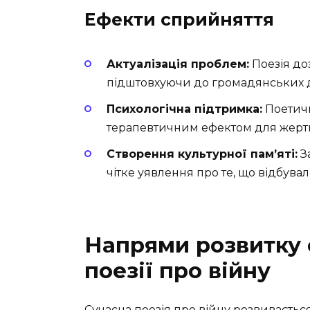
Ефекти сприйняття
Актуалізація проблем:
Поезія доз
підштовхуючи до громадянських д
Психологічна підтримка:
Поетичн
терапевтичним ефектом для жертв в
Створення культурної пам’яті:
З
чітке уявлення про те, що відбувал
Напрями розвитку 
поезії про війну
Сучасна поезія про війну розвиваєтьс