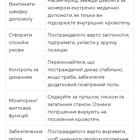
Насамперед, завжди дзвоніть за
Викликати
номером екстреної медичної
швидку
допомоги, як тільки ви
допомогу
підозрюєте внутрішню кровотечу.
Створити
Постраждалого варто заспокоїти,
спокійні
підтримати, укласти у зручну
умови
позицію.
Переконайтеся, що
Контроль за
постраждалий дихає стабільно,
диханням
якщо треба, забезпечте
додатковий повітряний потік.
Слідкуйте за пульсом, тиском та
Моніторинг
загальним станом. Ознаки
життєвих
погіршення вказують на
функцій
посилення кровотечі.
Забезпечення
Постраждалого варто вкривати,
тепла
щоб уникнути переохолодження.