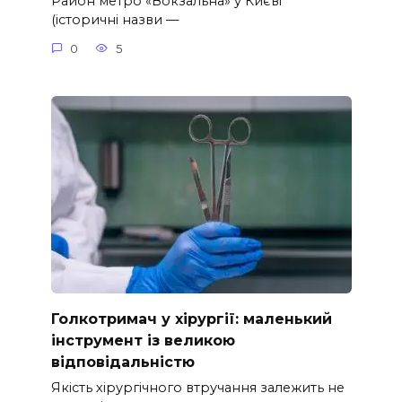
Район метро «Вокзальна» у Києві
(історичні назви —
0
5
Голкотримач у хірургії: маленький
інструмент із великою
відповідальністю
Якість хірургічного втручання залежить не