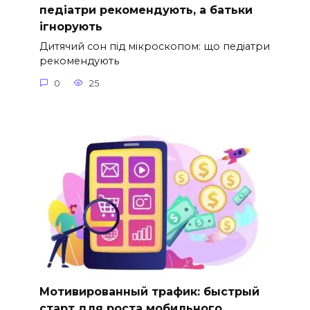
педіатри рекомендують, а батьки
ігнорують
Дитячий сон під мікроскопом: що педіатри
рекомендують
0
25
Мотивированный трафик: быстрый
старт для роста мобильного