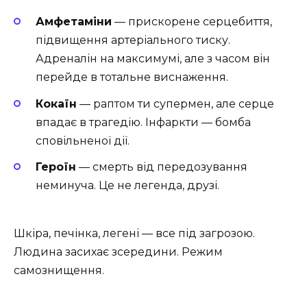
Амфетаміни
— прискорене серцебиття,
підвищення артеріального тиску.
Адреналін на максимумі, але з часом він
перейде в тотальне виснаження.
Кокаїн
— раптом ти супермен, але серце
впадає в трагедію. Інфаркти — бомба
сповільненої дії.
Героїн
— смерть від передозування
неминуча. Це не легенда, друзі.
Шкіра, печінка, легені — все під загрозою.
Людина засихає зсередини. Режим
самознищення.