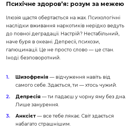
Психічне здоров’я: розум за межею
Ілюзія щастя обертається на жах. Психологічні
наслідки вживання наркотиків нерідко ведуть
до повної деградації. Настрій? Нестабільний,
наче буря в океані. Депресії, психози,
галюцинації. Це не просто слово — це стан.
Іноді: безповоротний.
Шизофренія
— відчуження навіть від
самого себе. Здається, ти — хтось чужий.
Депресія
— ти падаєш у чорну яму без дна.
Лише занурення.
Анксієт
— все тебе лякає. Світ здається
набагато страшнішим.