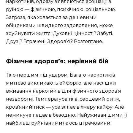
наркотиків, одразу з’являються асоціації з
руїною — фізичною, психічною, соціальною.
Загроза, яка ховається за дешевими
обіцянками швидкого задоволення, може
зруйнувати життя. Духовні цінності? Забуті.
Друзі? Втрачені. Здоров’я? Розтоптане.
Фізичне здоров’я: нерівний бій
Тіло першим під ударом. Багато наркотиків
миттєво викликають ейфорію, але наслідки
вживання наркотиків для фізичного здоров’я
незворотні. Температура тіла, серцевий ритм,
кров’яний тиск — усе злітає в хмару кайфу. Але
неминуче падає в безодню. Найуживанішими (і
найбільш руйнівними) є ось ці речовини: