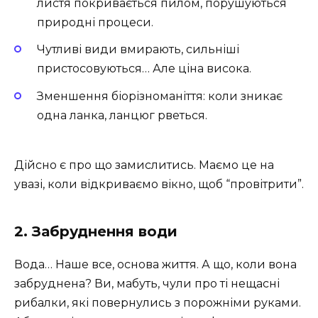
листя покривається пилом, порушуються
природні процеси.
Чутливі види вмирають, сильніші
пристосовуються… Але ціна висока.
Зменшення біорізноманіття: коли зникає
одна ланка, ланцюг рветься.
Дійсно є про що замислитись. Маємо це на
увазі, коли відкриваємо вікно, щоб “провітрити”.
2. Забруднення води
Вода… Наше все, основа життя. А що, коли вона
забруднена? Ви, мабуть, чули про ті нещасні
рибалки, які повернулись з порожніми руками.