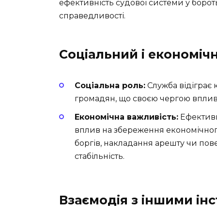
ефективність судової системи у борот
справедливості.
Соціальний і економіч
Соціальна роль:
Служба відіграє к
громадян, що своєю чергою вплива
Економічна важливість:
Ефективн
вплив на збереження економічног
боргів, накладання арешту чи по
стабільність.
Взаємодія з іншими ін