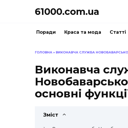
Перейти
61000.com.ua
до
вмісту
Поради
Краса та мода
Статті
ГОЛОВНА
»
ВИКОНАВЧА СЛУЖБА НОВОБАВАРСЬКОГО
Виконавча слу
Новобаварськог
основні функці
Зміст