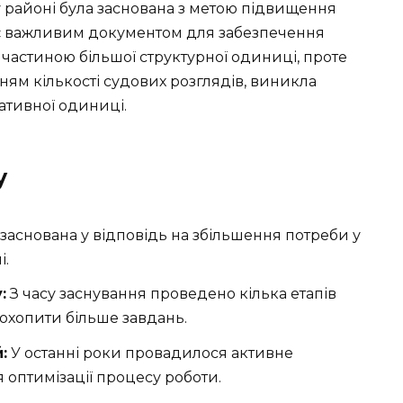
 районі була заснована з метою підвищення
 є важливим документом для забезпечення
 частиною більшої структурної одиниці, проте
ням кількості судових розглядів, виникла
ративної одиниці.
у
заснована у відповідь на збільшення потреби у
і.
:
З часу заснування проведено кілька етапів
охопити більше завдань.
:
У останні роки провадилося активне
 оптимізації процесу роботи.