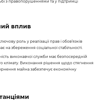
ьбі з правопорушеннями та у підтримці
ний вплив
лючову роль у реалізації прав і обов’язків
є на збереження соціальної стабільності.
ість виконавчої служби має безпосередній
о клімату. Виконання рішення щодо стягнення
вернення майна забезпечує економічну
станціями