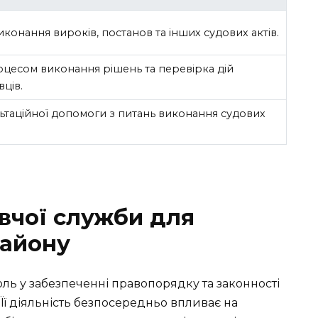
конання вироків, постанов та інших судових актів.
оцесом виконання рішень та перевірка дій
ців.
ьтаційної допомоги з питань виконання судових
вчої служби для
району
ль у забезпеченні правопорядку та законності
 Її діяльність безпосередньо впливає на