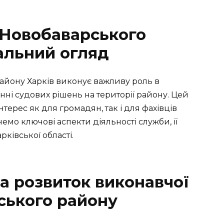
 Новобаварського
тальний огляд
айону Харків виконує важливу роль в
ні судових рішень на території району. Цей
терес як для громадян, так і для фахівців
немо ключові аспекти діяльності служби, її
рківської області.
та розвиток виконавчої
ського району