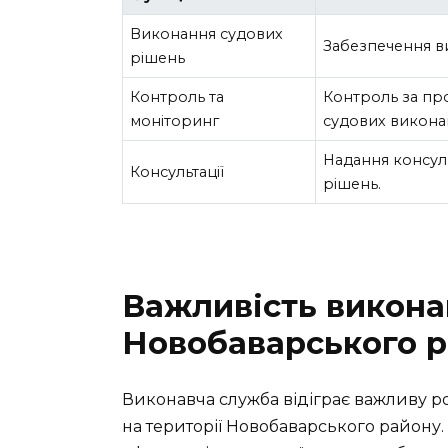
Виконання судових
Забезпечення ви
рішень
Контроль та
Контроль за пр
моніторинг
судових виконав
Надання консул
Консультації
рішень.
Важливість викона
Новобаварського 
Виконавча служба відіграє важливу ро
на території Новобаварського району.