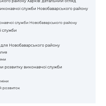
кого району Харків: детальний огляд
 виконавчої служби Новобаварського району
конавчої служби Новобаварського району
ї служби
 для Новобаварського району
плив
ями
ви розвитку виконавчої служби
міни
й розвиток