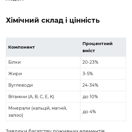
Хімічний склад і цінність
Процентний
Компонент
вміст
Білки
20-23%
Жири
3-5%
Вуглеводи
24-34%
Вітаміни (A, B, C, E, K)
до 10%
Мінерали (кальцій, магній,
до 4%
залізо)
Завдяки багатству поживних елементів,