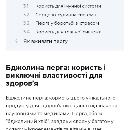
Користь для імунної системи
Серцево-судинна система
Перга у боротьбі зі стресом
Користь для травної системи
Як вживати пергу
Бджолина перга: користь і
виключні властивості для
здоров’я
Бджолина перга: користь цього унікального
продукту для здоров’я вже давно відзначена
науковцями та медиками. Перга, або ж
“бджолиний хліб”, завдяки своєму багатому
складу мікроелементів та вітамінів, має