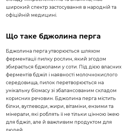
широкий спектр застосування в народній та
офіційній медицині.
Що таке бджолина перга
Бджолина перга утворюється шляхом
ферментації пилку рослин, який згодом
збирається бджолами у соти. Під дією власних
ферментів бджіл і наявності молочнокислого
середовища, пилок перетворюється на
унікальну біомасу зі збалансованим складом
корисних речовин. Бджолина перга містить
білки, вуглеводи, жири, вітаміни, ензими та
мінерали, які роблять її не тільки цінною їжею
для бджіл, але й важливим продуктом для
людей.