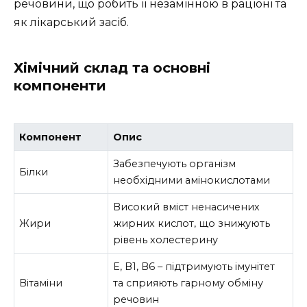
речовини, що робить її незамінною в раціоні та
як лікарський засіб.
Хімічний склад та основні
компоненти
Компонент
Опис
Забезпечують організм
Білки
необхідними амінокислотами
Високий вміст ненасичених
Жири
жирних кислот, що знижують
рівень холестерину
Е, В1, В6 – підтримують імунітет
Вітаміни
та сприяють гарному обміну
речовин