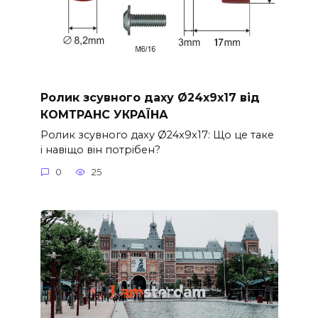
Ролик зсувного даху Ø24x9x17 від
КОМТРАНС УКРАЇНА
Ролик зсувного даху Ø24x9x17: Що це таке
і навіщо він потрібен?
0
25