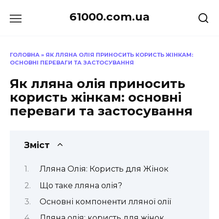
Перейти
61000.com.ua
до
вмісту
ГОЛОВНА
»
ЯК ЛЛЯНА ОЛІЯ ПРИНОСИТЬ КОРИСТЬ ЖІНКАМ:
ОСНОВНІ ПЕРЕВАГИ ТА ЗАСТОСУВАННЯ
Як лляна олія приносить
користь жінкам: основні
переваги та застосування
Зміст
Лляна Олія: Користь для Жінок
Що таке лляна олія?
Основні компоненти лляної олії
Лляна олія: користь для жінок