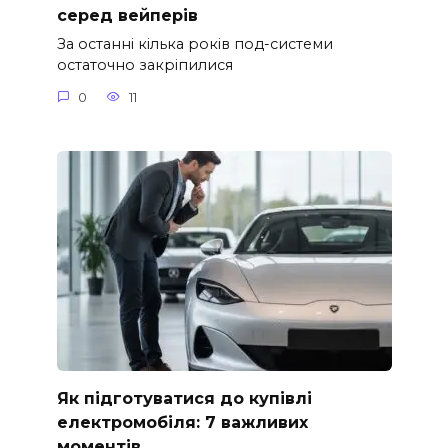
серед вейперів
За останні кілька років под-системи
остаточно закріпилися
0
11
Як підготуватися до купівлі
електромобіля: 7 важливих
моментів