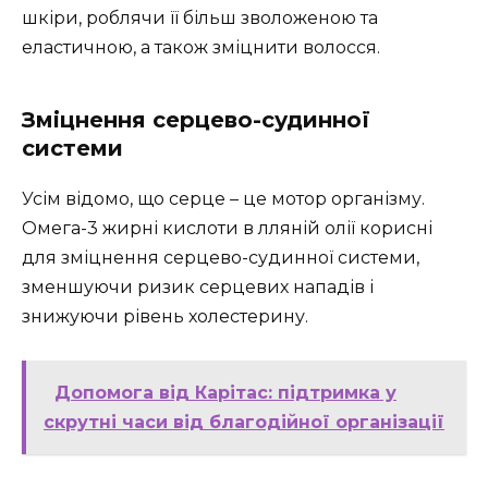
шкіри, роблячи її більш зволоженою та
еластичною, а також зміцнити волосся.
Зміцнення серцево-судинної
системи
Усім відомо, що серце – це мотор організму.
Омега-3 жирні кислоти в лляній олії корисні
для зміцнення серцево-судинної системи,
зменшуючи ризик серцевих нападів і
знижуючи рівень холестерину.
Допомога від Карітас: підтримка у
скрутні часи від благодійної організації