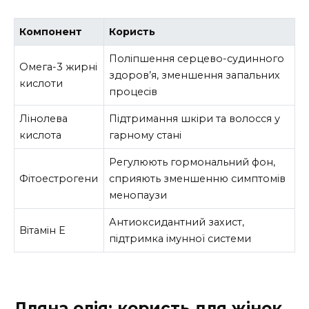
Компонент
Користь
Поліпшення серцево-судинного
Омега-3 жирні
здоров’я, зменшення запальних
кислоти
процесів
Лінолева
Підтримання шкіри та волосся у
кислота
гарному стані
Регулюють гормональний фон,
Фітоестрогени
сприяють зменшенню симптомів
менопаузи
Антиоксидантний захист,
Вітамін E
підтримка імунної системи
Лляна олія: користь для жінок