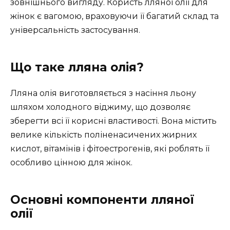
зовнішнього вигляду. Користь лляної олії для
жінок є вагомою, враховуючи її багатий склад та
універсальність застосування.
Що таке лляна олія?
Лляна олія виготовляється з насіння льону
шляхом холодного віджиму, що дозволяє
зберегти всі її корисні властивості. Вона містить
велике кількість поліненасичених жирних
кислот, вітамінів і фітоестрогенів, які роблять її
особливо цінною для жінок.
Основні компоненти лляної
олії