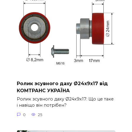
Ролик зсувного даху Ø24x9x17 від
КОМТРАНС УКРАЇНА
Ролик зсувного даху Ø24x9x17: Що це таке
і навіщо він потрібен?
0
25