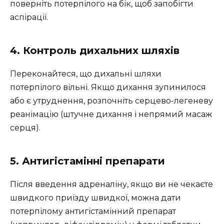
поверніть потерпілого на бік, щоб запобігти
аспірації.
4. Контроль дихальних шляхів
Переконайтеся, що дихальні шляхи
потерпілого вільні. Якщо дихання зупинилося
або є утруднення, розпочніть серцево-легеневу
реанімацію (штучне дихання і непрямий масаж
серця).
5. Антигістамінні препарати
Після введення адреналіну, якщо ви не чекаєте
швидкого приїзду швидкої, можна дати
потерпілому антигістамінний препарат