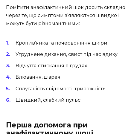
Помітити анафілактичний шок досить складно
через те, що симптоми з’являються швидко і
можуть бути різноманітними:
Кропив’янка та почервоніння шкіри
Утруднене дихання, свист під час вдиху
Відчуття стискання в грудях
Блювання, діарея
Сплутаність свідомості, тривожність
Швидкий, слабкий пульс
Перша допомога при
анафілактичному шоці