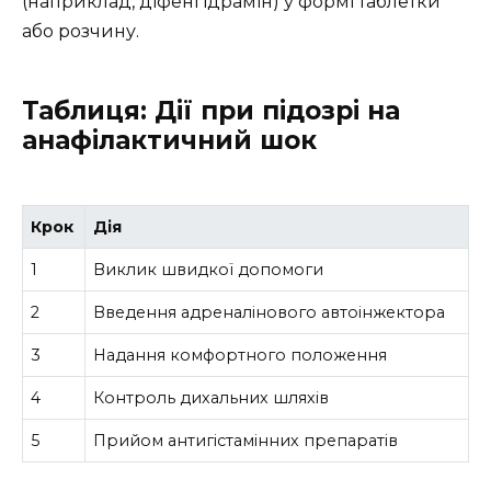
(наприклад, діфенгідрамін) у формі таблетки
або розчину.
Таблиця: Дії при підозрі на
анафілактичний шок
Крок
Дія
1
Виклик швидкої допомоги
2
Введення адреналінового автоінжектора
3
Надання комфортного положення
4
Контроль дихальних шляхів
5
Прийом антигістамінних препаратів