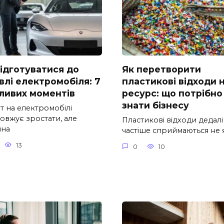
підготуватися до
Як перетворити
влі електромобіля: 7
пластикові відходи 
ливих моментів
ресурс: що потрібно
знати бізнесу
т на електромобілі
овжує зростати, але
Пластикові відходи дедалі
шна
частіше сприймаються не 
13
0
10