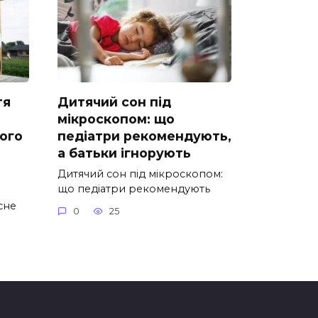
тя
Дитячий сон під
мікроскопом: що
ого
педіатри рекомендують,
а батьки ігнорують
Дитячий сон під мікроскопом:
що педіатри рекомендують
сне
0
25