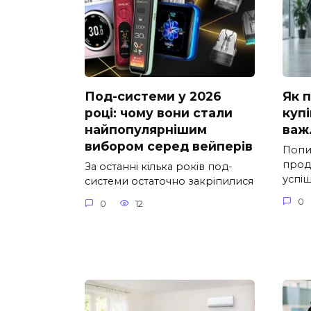
Под-системи у 2026
Як 
році: чому вони стали
купі
найпопулярнішим
важ
вибором серед вейперів
Попи
прод
За останні кілька років под-
успі
системи остаточно закріпилися
0
0
12