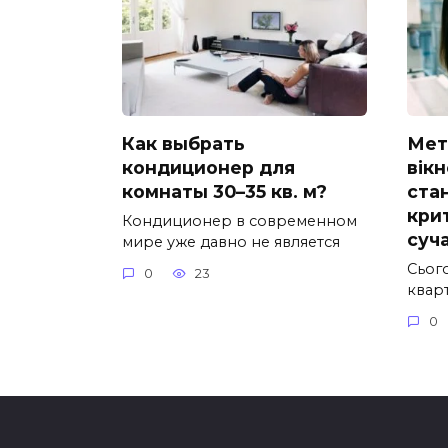
Как выбрать
Мет
кондиционер для
вікн
комнаты 30–35 кв. м?
ста
кри
Кондиционер в современном
суч
мире уже давно не является
Сьог
0
23
квар
0