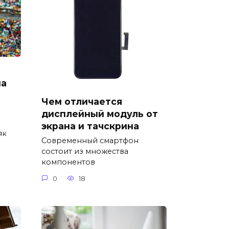
на
Чем отличается
дисплейный модуль от
экрана и тачскрина
як
Современный смартфон
состоит из множества
компонентов
0
18