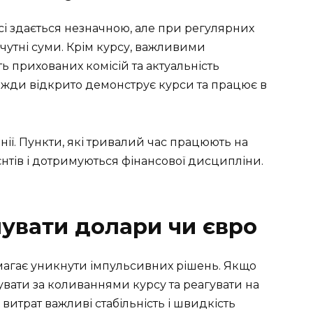
рсі здається незначною, але при регулярних
чутні суми. Крім курсу, важливими
ь прихованих комісій та актуальність
авжди відкрито демонструє курси та працює в
нії. Пункти, які тривалий час працюють на
єнтів і дотримуються фінансової дисципліни.
пувати долари чи євро
агає уникнути імпульсивних рішень. Якщо
кувати за коливаннями курсу та реагувати на
витрат важливі стабільність і швидкість