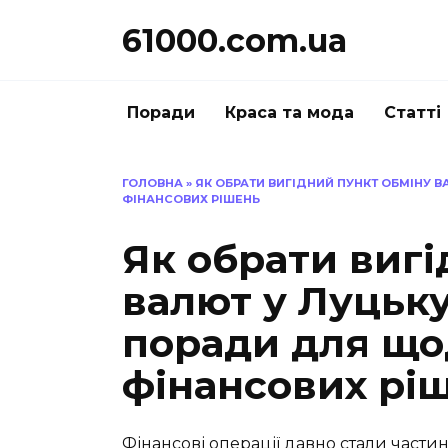
Перейти
61000.com.ua
до
вмісту
Поради
Краса та мода
Статті
ГОЛОВНА
»
ЯК ОБРАТИ ВИГІДНИЙ ПУНКТ ОБМІНУ 
ФІНАНСОВИХ РІШЕНЬ
Як обрати вигі
валют у Луцьку
поради для щ
фінансових рі
Фінансові операції давно стали части