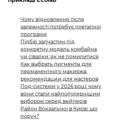
Чому відновлення після
залежності потребує поетапної
програми
Підбір запчастин під
конкретну модель комбайна
чи сівалки: як не помилитися
Как выбрать пигменты для
перманентного макияжа:
рекомендации для мастеров
Под-системи у 2026 році: чому
вони стали найпопулярнішим
вибором серед вейперів
Район Вокзальної в Києві: що
поруч?