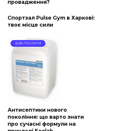
провадження?
Спортзал Pulse Gym в Харкові:
твоє місце сили
B2B-ПОСЛУГИ
Антисептики нового
покоління: що варто знати
про сучасні формули на
прикладі Ecolab