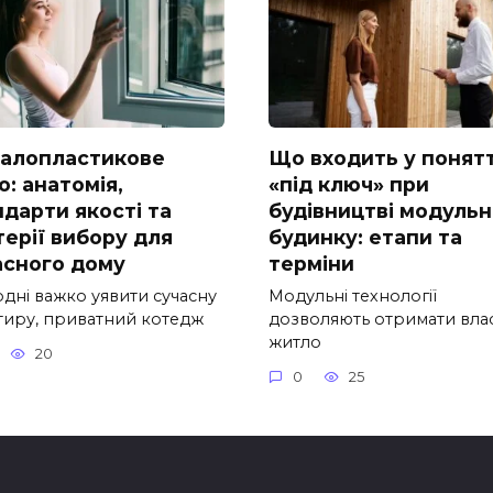
алопластикове
Що входить у понят
о: анатомія,
«під ключ» при
ндарти якості та
будівництві модульн
терії вибору для
будинку: етапи та
асного дому
терміни
одні важко уявити сучасну
Модульні технології
тиру, приватний котедж
дозволяють отримати вла
житло
20
0
25