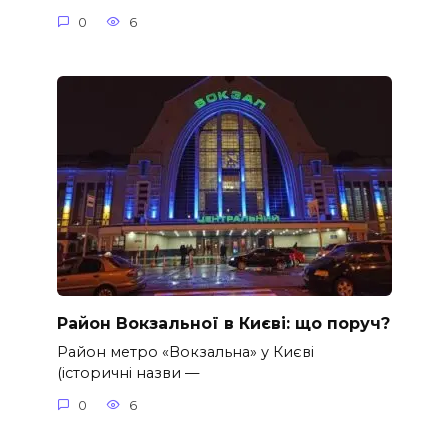
0
6
Район Вокзальної в Києві: що поруч?
Район метро «Вокзальна» у Києві
(історичні назви —
0
6