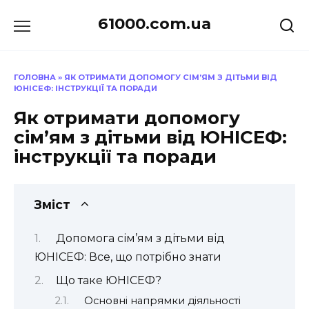
Перейти
61000.com.ua
до
вмісту
ГОЛОВНА
»
ЯК ОТРИМАТИ ДОПОМОГУ СІМ’ЯМ З ДІТЬМИ ВІД
ЮНІСЕФ: ІНСТРУКЦІЇ ТА ПОРАДИ
Як отримати допомогу
сім’ям з дітьми від ЮНІСЕФ:
інструкції та поради
Зміст
Допомога сім’ям з дітьми від
ЮНІСЕФ: Все, що потрібно знати
Що таке ЮНІСЕФ?
Основні напрямки діяльності