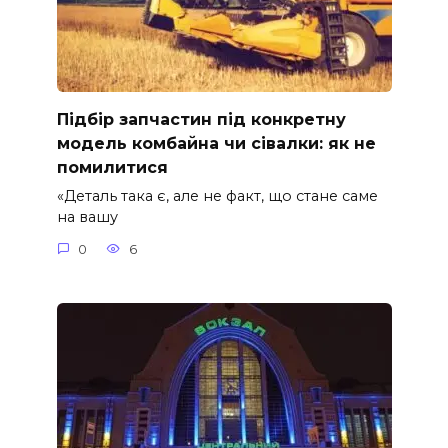
Підбір запчастин під конкретну
модель комбайна чи сівалки: як не
помилитися
«Деталь така є, але не факт, що стане саме
на вашу
0
6