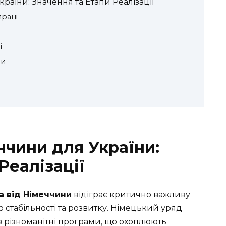
раїни: Значення та Етапи Реалізації
праці
и
і
ви
ччини для України:
Реалізації
а від Німеччини
відіграє критично важливу
до стабільності та розвитку. Німецький уряд
з різноманітні програми, що охоплюють