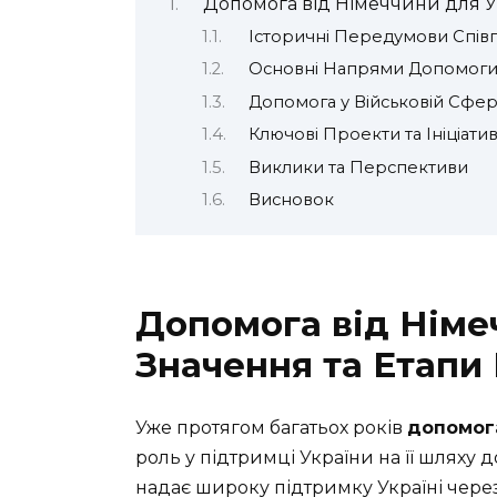
Допомога від Німеччини для Ук
Історичні Передумови Спів
Основні Напрями Допомог
Допомога у Військовій Сфер
Ключові Проекти та Ініціати
Виклики та Перспективи
Висновок
Допомога від Німе
Значення та Етапи 
Уже протягом багатьох років
допомог
роль у підтримці України на її шляху 
надає широку підтримку Україні чере