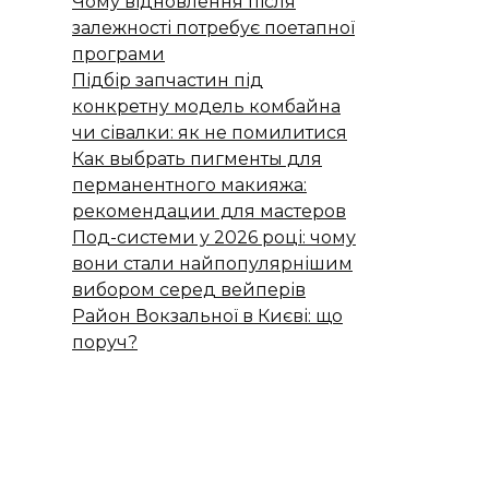
Чому відновлення після
залежності потребує поетапної
програми
Підбір запчастин під
конкретну модель комбайна
чи сівалки: як не помилитися
Как выбрать пигменты для
перманентного макияжа:
рекомендации для мастеров
Под-системи у 2026 році: чому
вони стали найпопулярнішим
вибором серед вейперів
Район Вокзальної в Києві: що
поруч?