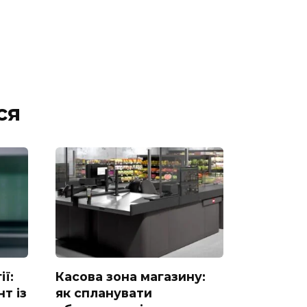
ся
ії:
Касова зона магазину:
т із
як спланувати