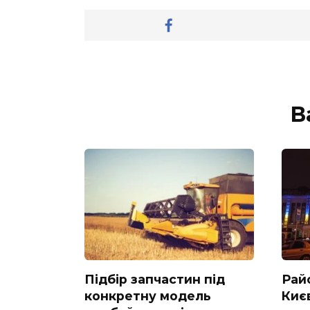
В
Підбір запчастин під
Рай
конкретну модель
Києв