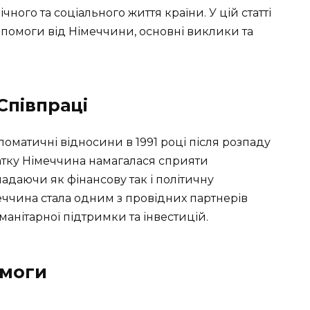
ного та соціального життя країни. У цій статті
опомоги від Німеччини, основні виклики та
Співпраці
оматичні відносини в 1991 році після розпаду
атку Німеччина намагалася сприяти
адаючи як фінансову так і політичну
меччина стала одним з провідних партнерів
уманітарної підтримки та інвестицій.
омоги