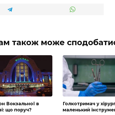
ам також може сподобати
он Вокзальної в
Голкотримач у хірург
і: що поруч?
маленький інструмен