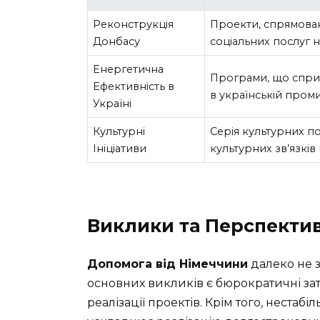
Реконструкція
Проекти, спрямован
Донбасу
соціальних послуг н
Енергетична
Програми, що спри
Ефективність в
в українській проми
Україні
Культурні
Серія культурних п
Ініціативи
культурних зв’язків
Виклики та Перспекти
Допомога від Німеччини
далеко не 
основних викликів є бюрократичні за
реалізації проектів. Крім того, нестабі