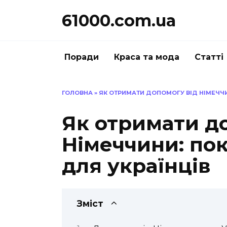
Перейти
61000.com.ua
до
вмісту
Поради
Краса та мода
Статті
ГОЛОВНА
»
ЯК ОТРИМАТИ ДОПОМОГУ ВІД НІМЕЧЧИ
Як отримати д
Німеччини: пок
для українців
Зміст