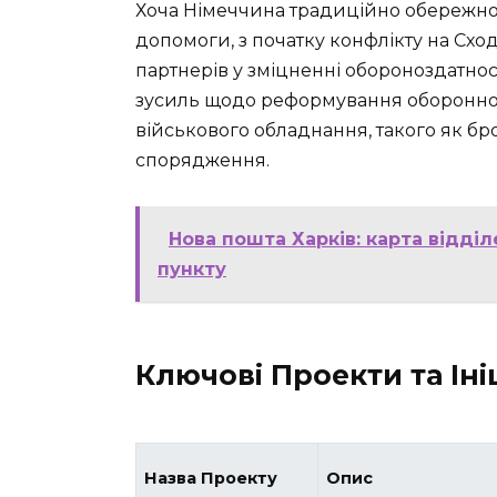
Хоча Німеччина традиційно обережно 
допомоги, з початку конфлікту на Схо
партнерів у зміцненні обороноздатнос
зусиль щодо реформування оборонного
військового обладнання, такого як бр
спорядження.
Нова пошта Харків: карта відді
пункту
Ключові Проекти та Іні
Назва Проекту
Опис