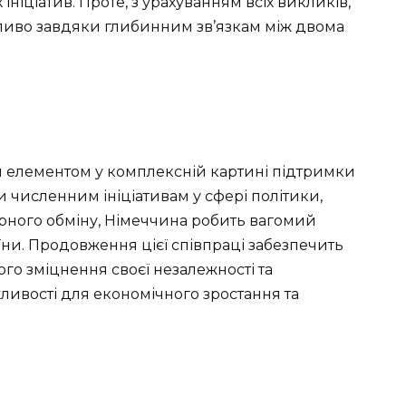
ніціатив. Проте, з урахуванням всіх викликів,
ливо завдяки глибинним зв’язкам між двома
 елементом у комплексній картині підтримки
и численним ініціативам у сфері політики,
урного обміну, Німеччина робить вагомий
аїни. Продовження цієї співпраці забезпечить
го зміцнення своєї незалежності та
жливості для економічного зростання та